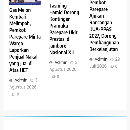
Pemkot
Tasming
Parepare
Gas Melon
Hamid Dorong
Ajukan
Kembali
Kontingen
Rancangan
Melimpah,
Pramuka
KUA-PPAS
Pemkot
Parepare Ukir
2027, Dorong
Parepare Minta
Prestasi di
Pembangunan
Warga
Jambore
Berkelanjutan
Laporkan
Nasional XII
Penjual Nakal
Admin
29
Admin
3
yang Jual di
Juli 2026
0
Agustus 2026
Atas HET
0
Admin
3
Agustus 2026
0