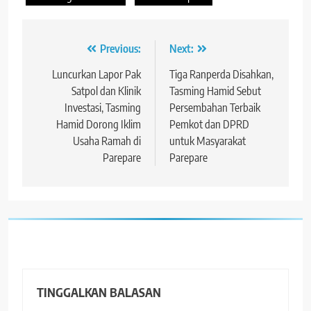
Navigasi
Previous:
Next:
pos
Luncurkan Lapor Pak
Tiga Ranperda Disahkan,
Satpol dan Klinik
Tasming Hamid Sebut
Investasi, Tasming
Persembahan Terbaik
Hamid Dorong Iklim
Pemkot dan DPRD
Usaha Ramah di
untuk Masyarakat
Parepare
Parepare
TINGGALKAN BALASAN