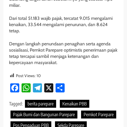
miliar.
Dari total 51.183 wajib pajak, tercatat 9.015 mengalami
kenaikan, 33.544 mengalami penurunan, dan 8.624
tetap.
Dengan langkah penundaan penagihan serta agenda
sosialisasi, Pemkot Parepare optimistis penerimaan pajak
tetap tercapai sambil menjaga ketenangan dan
kepercayaan masyarakat.
Post Views:
10
Facebook
WhatsApp
Telegram
X
Share
Tagged:
berita parepare
Kenaikan PBB
Pajak Bumi dan Bangunan Parepare
Pemkot Parepare
Pos Pengaduan PBB
Sekda Parepare