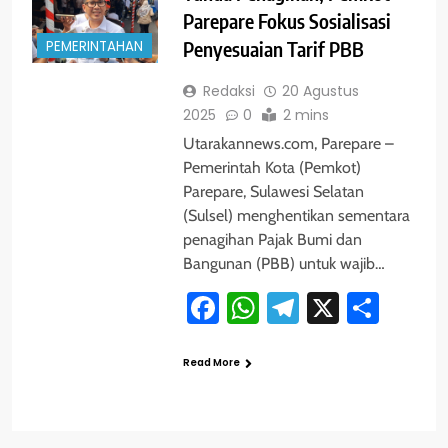
Parepare Fokus Sosialisasi
PEMERINTAHAN
Penyesuaian Tarif PBB
Redaksi
20 Agustus
2025
0
2 mins
Utarakannews.com, Parepare –
Pemerintah Kota (Pemkot)
Parepare, Sulawesi Selatan
(Sulsel) menghentikan sementara
penagihan Pajak Bumi dan
Bangunan (PBB) untuk wajib…
Facebook
WhatsApp
Telegram
X
Shar
Read More