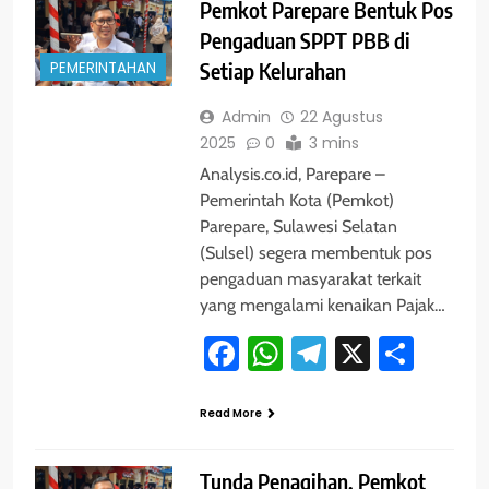
Pemkot Parepare Bentuk Pos
Pengaduan SPPT PBB di
PEMERINTAHAN
Setiap Kelurahan
Admin
22 Agustus
2025
0
3 mins
Analysis.co.id, Parepare –
Pemerintah Kota (Pemkot)
Parepare, Sulawesi Selatan
(Sulsel) segera membentuk pos
pengaduan masyarakat terkait
yang mengalami kenaikan Pajak…
Facebook
WhatsApp
Telegram
X
Shar
Read More
Tunda Penagihan, Pemkot