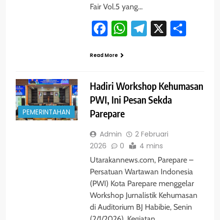
Fair Vol.5 yang…
Facebook
WhatsApp
Telegram
X
Shar
Read More
Hadiri Workshop Kehumasan
PWI, Ini Pesan Sekda
PEMERINTAHAN
Parepare
Admin
2 Februari
2026
0
4 mins
Utarakannews.com, Parepare –
Persatuan Wartawan Indonesia
(PWI) Kota Parepare menggelar
Workshop Jurnalistik Kehumasan
di Auditorium BJ Habibie, Senin
(2/1/2026). Kegiatan…