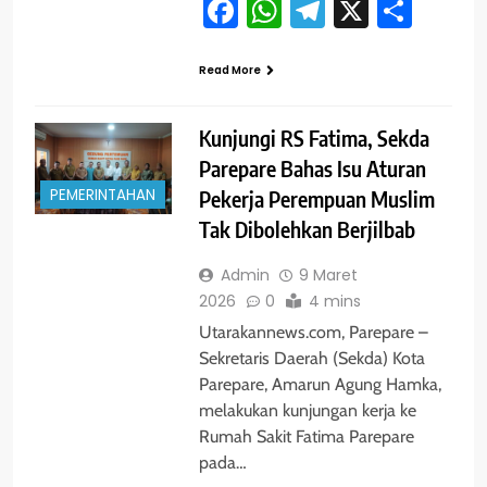
Facebook
WhatsApp
Telegram
X
Shar
Read More
Kunjungi RS Fatima, Sekda
Parepare Bahas Isu Aturan
PEMERINTAHAN
Pekerja Perempuan Muslim
Tak Dibolehkan Berjilbab
Admin
9 Maret
2026
0
4 mins
Utarakannews.com, Parepare –
Sekretaris Daerah (Sekda) Kota
Parepare, Amarun Agung Hamka,
melakukan kunjungan kerja ke
Rumah Sakit Fatima Parepare
pada…