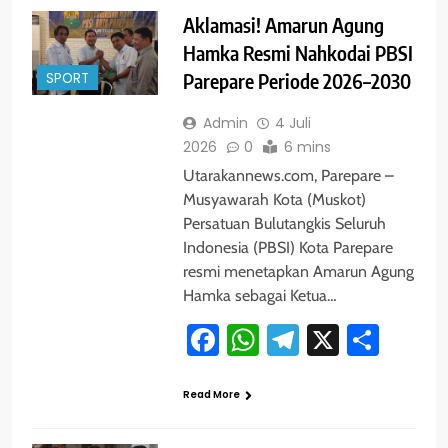
Aklamasi! Amarun Agung
Hamka Resmi Nahkodai PBSI
SPORT
Parepare Periode 2026–2030
Admin
4 Juli
2026
0
6 mins
Utarakannews.com, Parepare –
Musyawarah Kota (Muskot)
Persatuan Bulutangkis Seluruh
Indonesia (PBSI) Kota Parepare
resmi menetapkan Amarun Agung
Hamka sebagai Ketua…
Facebook
WhatsApp
Telegram
X
Shar
Read More