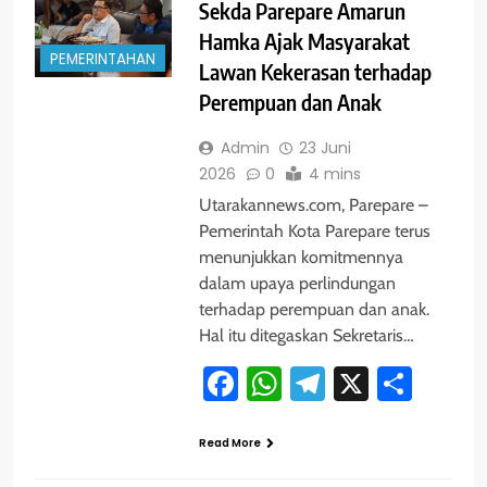
Sekda Parepare Amarun
Hamka Ajak Masyarakat
PEMERINTAHAN
Lawan Kekerasan terhadap
Perempuan dan Anak
Admin
23 Juni
2026
0
4 mins
Utarakannews.com, Parepare –
Pemerintah Kota Parepare terus
menunjukkan komitmennya
dalam upaya perlindungan
terhadap perempuan dan anak.
Hal itu ditegaskan Sekretaris…
Facebook
WhatsApp
Telegram
X
Shar
Read More