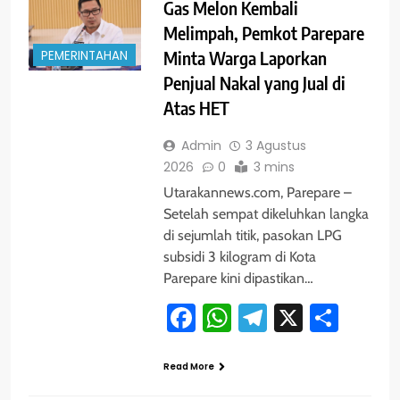
Gas Melon Kembali
Melimpah, Pemkot Parepare
PEMERINTAHAN
Minta Warga Laporkan
Penjual Nakal yang Jual di
Atas HET
Admin
3 Agustus
2026
0
3 mins
Utarakannews.com, Parepare –
Setelah sempat dikeluhkan langka
di sejumlah titik, pasokan LPG
subsidi 3 kilogram di Kota
Parepare kini dipastikan…
Facebook
WhatsApp
Telegram
X
Shar
Read More