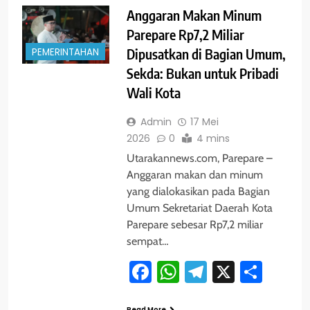
Anggaran Makan Minum
Parepare Rp7,2 Miliar
PEMERINTAHAN
Dipusatkan di Bagian Umum,
Sekda: Bukan untuk Pribadi
Wali Kota
Admin
17 Mei
2026
0
4 mins
Utarakannews.com, Parepare –
Anggaran makan dan minum
yang dialokasikan pada Bagian
Umum Sekretariat Daerah Kota
Parepare sebesar Rp7,2 miliar
sempat…
Facebook
WhatsApp
Telegram
X
Shar
Read More