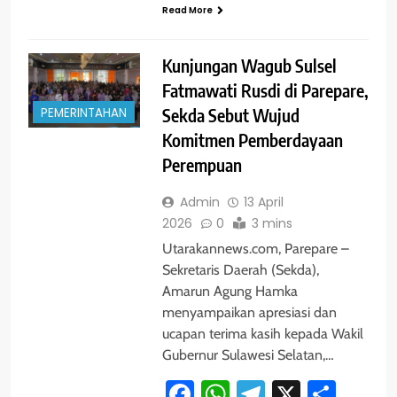
Read More
Kunjungan Wagub Sulsel
Fatmawati Rusdi di Parepare,
PEMERINTAHAN
Sekda Sebut Wujud
Komitmen Pemberdayaan
Perempuan
Admin
13 April
2026
0
3 mins
Utarakannews.com, Parepare –
Sekretaris Daerah (Sekda),
Amarun Agung Hamka
menyampaikan apresiasi dan
ucapan terima kasih kepada Wakil
Gubernur Sulawesi Selatan,…
Facebook
WhatsApp
Telegram
X
Shar