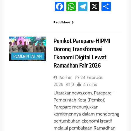
Facebook
WhatsApp
Telegram
X
Shar
Read More
Pemkot Parepare-HIPMI
Dorong Transformasi
PEMERINTAHAN
Ekonomi Digital Lewat
Ramadhan Fair 2026
Admin
24 Februari
2026
0
4 mins
Utarakannews.com, Parepare –
Pemerintah Kota (Pemkot)
Parepare menunjukkan
komitmennya dalam mendorong
pertumbuhan ekonomi kreatif
melalui pembukaan Ramadhan