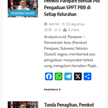
Pemkot Parepare Bentuk Pos
Pengaduan SPPT PBB di
PEMERINTAHAN
Setiap Kelurahan
Admin
22 Agustus
2025
0
3 mins
Analysis.co.id, Parepare –
Pemerintah Kota (Pemkot)
Parepare, Sulawesi Selatan
(Sulsel) segera membentuk pos
pengaduan masyarakat terkait
yang mengalami kenaikan Pajak…
Facebook
WhatsApp
Telegram
X
Shar
Read More
Tunda Penagihan, Pemkot