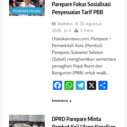
Parepare Fokus Sosialisasi
PEMERINTAHAN
Penyesuaian Tarif PBB
Redaksi
20 Agustus
2025
0
2 mins
Utarakannews.com, Parepare –
Pemerintah Kota (Pemkot)
Parepare, Sulawesi Selatan
(Sulsel) menghentikan sementara
penagihan Pajak Bumi dan
Bangunan (PBB) untuk wajib…
Facebook
WhatsApp
Telegram
X
Shar
Read More
DPRD Parepare Minta
Pemkot Kaji Ulang Kenaikan