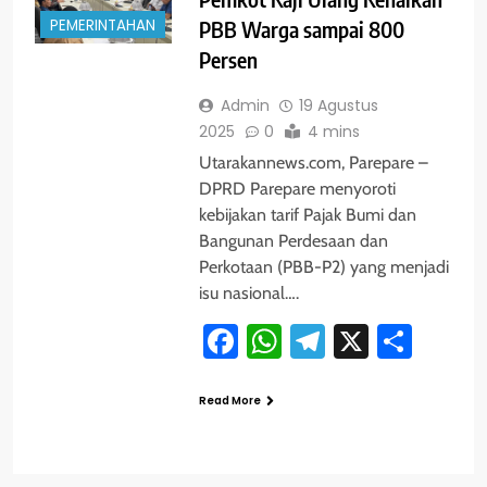
PEMERINTAHAN
PBB Warga sampai 800
Persen
Admin
19 Agustus
2025
0
4 mins
Utarakannews.com, Parepare –
DPRD Parepare menyoroti
kebijakan tarif Pajak Bumi dan
Bangunan Perdesaan dan
Perkotaan (PBB-P2) yang menjadi
isu nasional….
Facebook
WhatsApp
Telegram
X
Shar
Read More