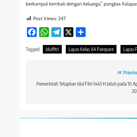
berkumpul kembali dengan keluarga,” pungkas Kalapas 
Post Views:
247
Facebook
WhatsApp
Telegram
X
Share
Tagged:
Idulfitri
Lapas Kelas IIA Parepare
Lapas 
Navigasi
Previo
pos
Pemerintah Tetapkan Idul Fitri 1445 H Jatuh pada 10 Ap
20