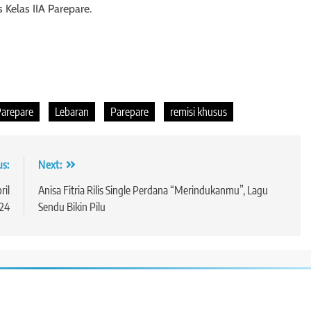
Kelas IIA Parepare.
Parepare
Lebaran
Parepare
remisi khusus
us:
Next:
ril
Anisa Fitria Rilis Single Perdana “Merindukanmu”, Lagu
24
Sendu Bikin Pilu