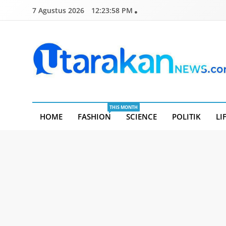
Skip
7 Agustus 2026
12:24:00 PM
to
content
Utarakannews.com
Terkini Dalam Genggaman
THIS MONTH
HOME
FASHION
SCIENCE
POLITIK
LI