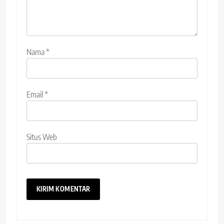
Nama
*
Email
*
Situs Web