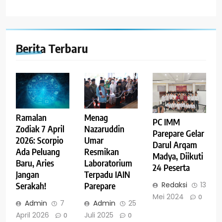
Berita Terbaru
Ramalan
Menag
PC IMM
Zodiak 7 April
Nazaruddin
Parepare Gelar
2026: Scorpio
Umar
Darul Arqam
Ada Peluang
Resmikan
Madya, Diikuti
Baru, Aries
Laboratorium
24 Peserta
Jangan
Terpadu IAIN
Redaksi
13
Serakah!
Parepare
Mei 2024
0
Admin
7
Admin
25
April 2026
Juli 2025
0
0