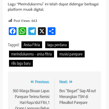
Lagu “Merindukanmu” ini telah dapat didengar berbagai
platform musik digital.
Post Views:
663
Facebook
WhatsApp
Telegram
X
Share
Tagged:
Anisa Fitria
lagu perdana
merindukanmu - anisa fitria
musisi parepare
rilis lagu baru
Navigasi
Previous:
Next:
pos
360 Warga Binaan Lapas
Bos “Bogart” Siap All out
Parepare Terima Remisi
Menangkan TSM di
Hari Raya Idul Fitri, 1
Pilwalkot Parepare
Orang Langsung Bebas