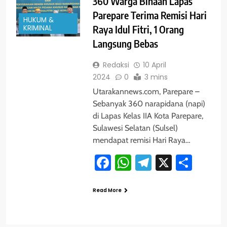
360 Warga Binaan Lapas
Parepare Terima Remisi Hari
HUKUM &
KRIMINAL
Raya Idul Fitri, 1 Orang
Langsung Bebas
Redaksi
10 April
2024
0
3 mins
Utarakannews.com, Parepare –
Sebanyak 360 narapidana (napi)
di Lapas Kelas IIA Kota Parepare,
Sulawesi Selatan (Sulsel)
mendapat remisi Hari Raya…
Facebook
WhatsApp
Telegram
X
Shar
Read More