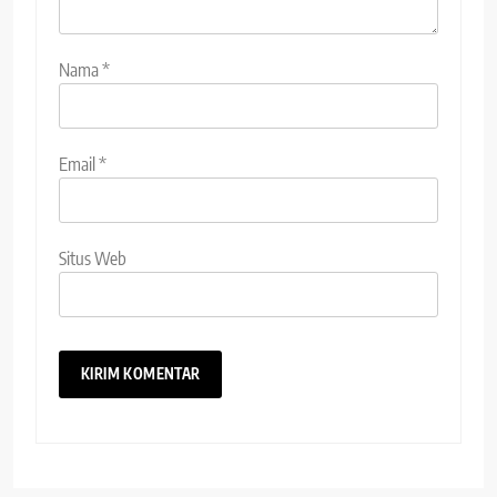
Nama
*
Email
*
Situs Web