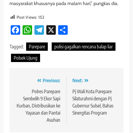
masyarakat khususnya pada malam hari,” pungkas dia.
Post Views:
152
Facebook
WhatsApp
Telegram
X
Share
Tagged:
Parepare
polisi gagalkan rencana balap liar
Polsek Ujung
Navigasi
Previous:
Next:
pos
Polres Parepare
Pj Wali Kota Parepare
Sembelih 9 Ekor Sapi
Silaturahmi dengan Pj
Kurban, Distribusikan ke
Gubernur Sulsel, Bahas
Yayasan dan Pantai
Sinergitas Program
Asuhan