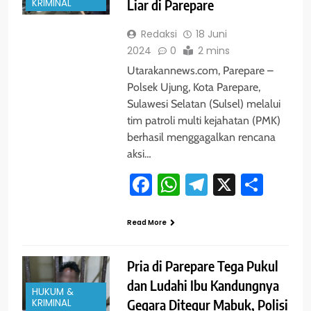
KRIMINAL
Liar di Parepare
Redaksi
18 Juni
2024
0
2 mins
Utarakannews.com, Parepare –
Polsek Ujung, Kota Parepare,
Sulawesi Selatan (Sulsel) melalui
tim patroli multi kejahatan (PMK)
berhasil menggagalkan rencana
aksi…
Facebook
WhatsApp
Telegram
X
Shar
Read More
Pria di Parepare Tega Pukul
dan Ludahi Ibu Kandungnya
HUKUM &
KRIMINAL
Gegara Ditegur Mabuk, Polisi