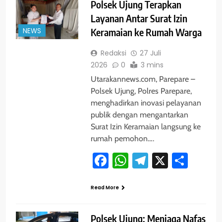
Polsek Ujung Terapkan
Layanan Antar Surat Izin
NEWS
Keramaian ke Rumah Warga
Redaksi
27 Juli
2026
0
3 mins
Utarakannews.com, Parepare –
Polsek Ujung, Polres Parepare,
menghadirkan inovasi pelayanan
publik dengan mengantarkan
Surat Izin Keramaian langsung ke
rumah pemohon….
Facebook
WhatsApp
Telegram
X
Shar
Read More
Polsek Ujung: Menjaga Nafas