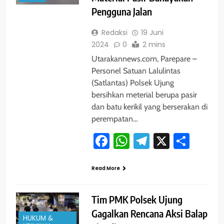
Pengguna Jalan
Redaksi
19 Juni
2024
0
2 mins
Utarakannews.com, Parepare –
Personel Satuan Lalulintas
(Satlantas) Polsek Ujung
bersihkan meterial berupa pasir
dan batu kerikil yang berserakan di
perempatan…
Facebook
WhatsApp
Telegram
X
Shar
Read More
Tim PMK Polsek Ujung
Gagalkan Rencana Aksi Balap
HUKUM &