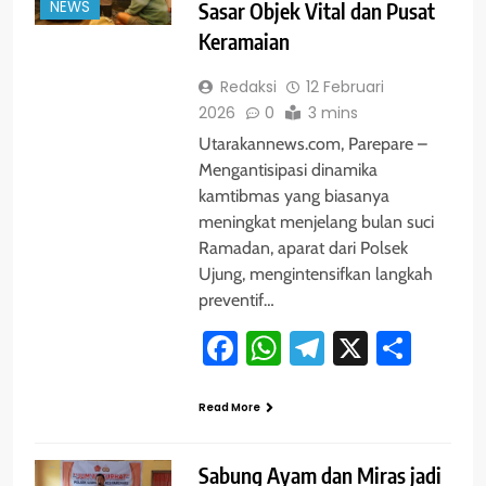
NEWS
Sasar Objek Vital dan Pusat
Keramaian
Redaksi
12 Februari
2026
0
3 mins
Utarakannews.com, Parepare –
Mengantisipasi dinamika
kamtibmas yang biasanya
meningkat menjelang bulan suci
Ramadan, aparat dari Polsek
Ujung, mengintensifkan langkah
preventif…
Facebook
WhatsApp
Telegram
X
Shar
Read More
Sabung Ayam dan Miras jadi