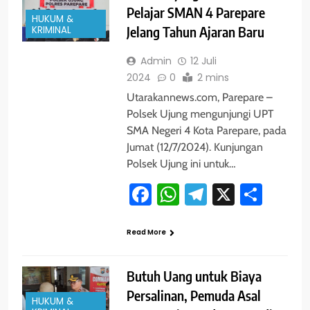
Pelajar SMAN 4 Parepare
HUKUM &
KRIMINAL
Jelang Tahun Ajaran Baru
Admin
12 Juli
2024
0
2 mins
Utarakannews.com, Parepare –
Polsek Ujung mengunjungi UPT
SMA Negeri 4 Kota Parepare, pada
Jumat (12/7/2024). Kunjungan
Polsek Ujung ini untuk…
Facebook
WhatsApp
Telegram
X
Shar
Read More
Butuh Uang untuk Biaya
Persalinan, Pemuda Asal
HUKUM &