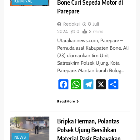
KRIMINAL
Bone Curi Sepeda Motor di
Parepare
Redaksi
8 Juli
2024
0
3 mins
Utarakannews.com, Parepare –
Pemuda asal Kabupaten Bone, Ali
(23) diamankan tim Unit
Satreskrim Polsek Ujung, Kota
Parepare. Mantan buruh Bulog…
Facebook
WhatsApp
Telegram
X
Shar
Read More
Bripka Herman, Polantas
Polsek Ujung Bersihkan
NEWS
Material Pasir Bahayakan