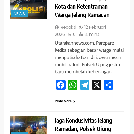
Kota dan Ketentraman
NEWS
Warga Jelang Ramadan
Redaksi
12 Februari
2026
0
4 mins
Utarakannews.com, Parepare –
Ketika sebagian besar warga mulai
mengistirahatkan diri, deru mesin
mobil patroli Polsek Ujung justru
baru membelah keheningan…
Facebook
WhatsApp
Telegram
X
Shar
Read More
Jaga Kondusivitas Jelang
Ramadan, Polsek Ujung