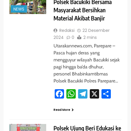
Polsek Bacukiki Bersama
NEWS
Masyarakat Bersihkan
Material Akibat Banjir
Redaksi
22 Desember
2024
0
2 mins
Utarakannews.com, Parepare –
Pasca hujan deras yang
mengguyur wilayah Bacukiki sejak
pagi hingga ba’da dhuhur,
personel Bhabinkamtibmas
Polsek Bacukiki Polres Parepare…
Facebook
WhatsApp
Telegram
X
Shar
Read More
Polsek Ujung Beri Edukasi ke