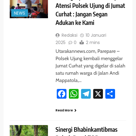
Atensi Polsek Ujung di Jumat
NEWS
Curhat : Jangan Segan
Adukan ke Kami
Redaksi
10 Januari
2025
0
2 mins
Utarakannews.com, Parepare –
Polsek Ujung kembali menggelar
Jumat Curhat yang digelar di salah
satu rumah warga di Jalan Andi
Mappatola,…
Facebook
WhatsApp
Telegram
X
Shar
Read More
Sinergi Bhabinkamtibmas