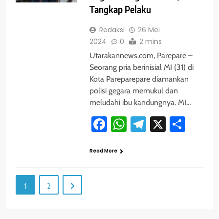
Tangkap Pelaku
Redaksi
26 Mei
2024
0
2 mins
Utarakannews.com, Parepare –
Seorang pria berinisial MI (31) di
Kota Pareparepare diamankan
polisi gegara memukul dan
meludahi ibu kandungnya. MI…
Facebook
WhatsApp
Telegram
X
Shar
Read More
1
2