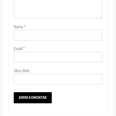
Nama
*
Email
*
Situs Web