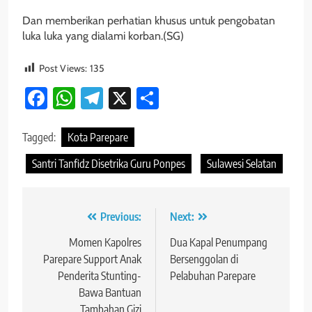
Dan memberikan perhatian khusus untuk pengobatan
luka luka yang dialami korban.(SG)
Post Views:
135
Facebook
WhatsApp
Telegram
X
Share
Tagged:
Kota Parepare
Santri Tanfidz Disetrika Guru Ponpes
Sulawesi Selatan
Navigasi
Previous:
Next:
pos
Momen Kapolres
Dua Kapal Penumpang
Parepare Support Anak
Bersenggolan di
Penderita Stunting-
Pelabuhan Parepare
Bawa Bantuan
Tambahan Gizi