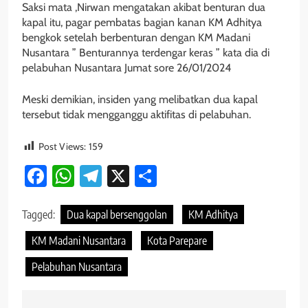
Saksi mata ,Nirwan mengatakan akibat benturan dua
kapal itu, pagar pembatas bagian kanan KM Adhitya
bengkok setelah berbenturan dengan KM Madani
Nusantara ” Benturannya terdengar keras ” kata dia di
pelabuhan Nusantara Jumat sore 26/01/2024
Meski demikian, insiden yang melibatkan dua kapal
tersebut tidak mengganggu aktifitas di pelabuhan.
Post Views:
159
Facebook
WhatsApp
Telegram
X
Share
Tagged:
Dua kapal bersenggolan
KM Adhitya
KM Madani Nusantara
Kota Parepare
Pelabuhan Nusantara