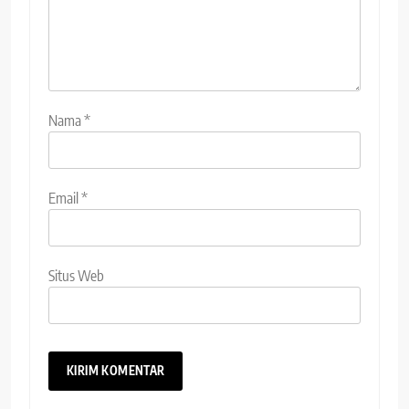
Nama
*
Email
*
Situs Web