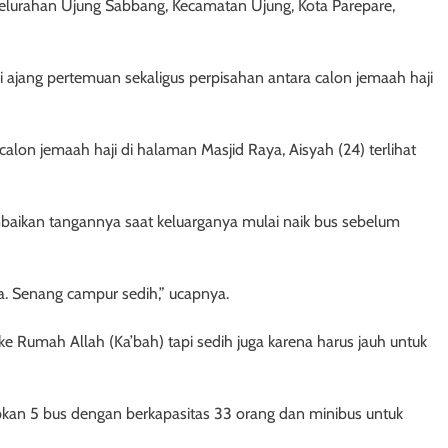
 Kelurahan Ujung Sabbang, Kecamatan Ujung, Kota Parepare,
i ajang pertemuan sekaligus perpisahan antara calon jemaah haji
alon jemaah haji di halaman Masjid Raya, Aisyah (24) terlihat
ambaikan tangannya saat keluarganya mulai naik bus sebelum
. Senang campur sedih,” ucapnya.
ke Rumah Allah (Ka’bah) tapi sedih juga karena harus jauh untuk
apkan 5 bus dengan berkapasitas 33 orang dan minibus untuk