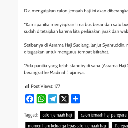
Dia mengatakan calon jemaah haji ini akan diberangka
“Kami panitia menyiapkan lima bus besar dan satu bus
sudah ditetaipkan karena kita perkirakan jarak dan wak
Setibanya di Asrama Haji Sudiang, lanjut Syahruddin,
ditugaskan untuk mengurus tempat istirahat.
“Ada panitia yang telah standby di sana (Asrama Haj
berangkat ke Madinah,” ujarnya.
Post Views:
177
Facebook
WhatsApp
Telegram
X
Share
Tagged:
calon jemaah haji
calon jemaah haji parepare
momen haru keluarga lepas calon jemaah haji
Parepa