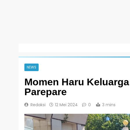
NEWS
Momen Haru Keluarga 
Parepare
Redaksi
12 Mei 2024
0
3 mins