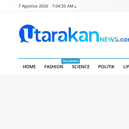
Skip
7 Agustus 2026
7:04:36 AM
to
content
Utarakannews.com
Terkini Dalam Genggaman
THIS MONTH
HOME
FASHION
SCIENCE
POLITIK
LI