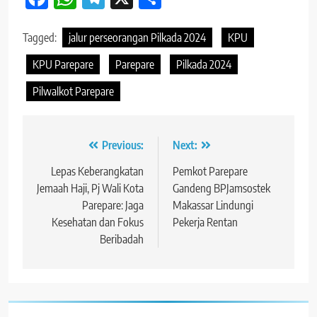
Tagged:
jalur perseorangan Pilkada 2024
KPU
KPU Parepare
Parepare
Pilkada 2024
Pilwalkot Parepare
Navigasi
Previous:
Next:
pos
Lepas Keberangkatan
Pemkot Parepare
Jemaah Haji, Pj Wali Kota
Gandeng BPJamsostek
Parepare: Jaga
Makassar Lindungi
Kesehatan dan Fokus
Pekerja Rentan
Beribadah