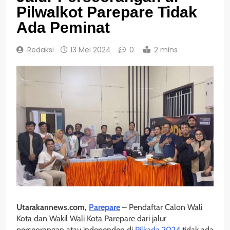
Pilwalkot Parepare Tidak
Ada Peminat
Redaksi
13 Mei 2024
0
2 mins
Utarakannews.com,
Parepare
– Pendaftar Calon Wali
Kota dan Wakil Wali Kota Parepare dari jalur
perseorangan atau independen di
Pilkada 2024
tidak ada