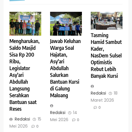
Tasming
Mengharukan,
Jawab Keluhan
Hamid Sambut
Saldo Masjid
Warga Soal
Kader,
Sisa Rp 200
Hajatan,
NasDem Sulsel
Ribu,
Asy’ari
Optimistis
Legislator
Abdullah
Rebut Lebih
Asy’ari
Salurkan
Banyak Kursi
Abdullah
Bantuan Kursi
Langsung
di Galung
Redaksi
18
Serahkan
Maloang
Maret 2026
Bantuan saat
0
Reses
Redaksi
14
Redaksi
15
Mei 2026
0
Mei 2026
0