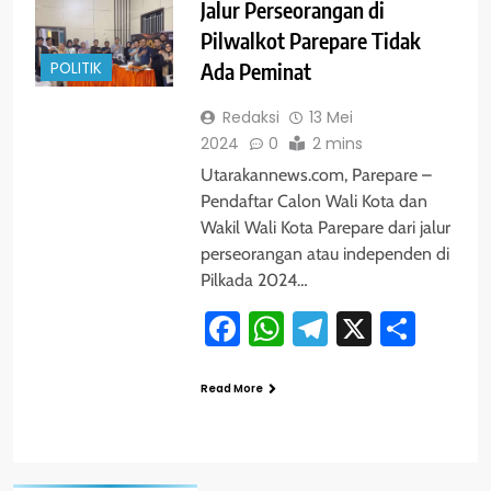
Jalur Perseorangan di
Pilwalkot Parepare Tidak
POLITIK
Ada Peminat
Redaksi
13 Mei
2024
0
2 mins
Utarakannews.com, Parepare –
Pendaftar Calon Wali Kota dan
Wakil Wali Kota Parepare dari jalur
perseorangan atau independen di
Pilkada 2024…
Facebook
WhatsApp
Telegram
X
Shar
Read More