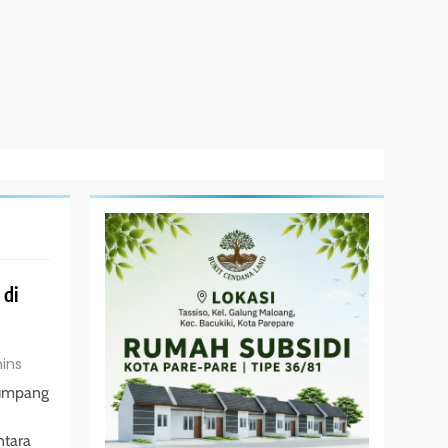
 di
mins
umpang
ntara