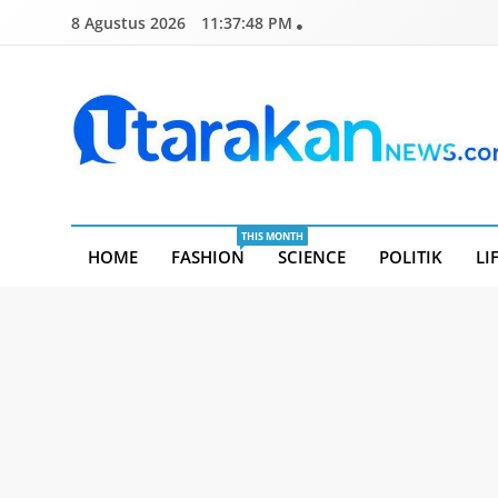
Skip
8 Agustus 2026
11:37:48 PM
to
content
Utarakannews.com
Terkini Dalam Genggaman
THIS MONTH
HOME
FASHION
SCIENCE
POLITIK
LI