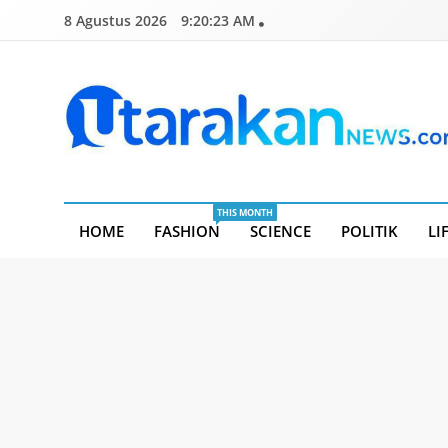
Skip
8 Agustus 2026
9:20:24 AM
to
content
Utarakannews.com
Terkini Dalam Genggaman
THIS MONTH
HOME
FASHION
SCIENCE
POLITIK
LI