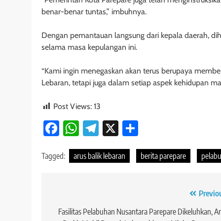
benar-benar tuntas,” imbuhnya.
Dengan pemantauan langsung dari kepala daerah, dih
selama masa kepulangan ini.
“Kami ingin menegaskan akan terus berupaya member
Lebaran, tetapi juga dalam setiap aspek kehidupan ma
Post Views:
13
Facebook
WhatsApp
Telegram
X
Share
Tagged:
arus balik lebaran
berita parepare
pelabu
Navigasi
Previo
pos
Fasilitas Pelabuhan Nusantara Parepare Dikeluhkan, A