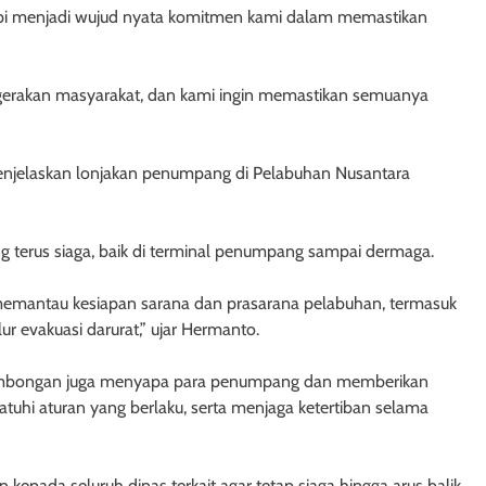
etapi menjadi wujud nyata komitmen kami dalam memastikan
pergerakan masyarakat, dan kami ingin memastikan semuanya
enjelaskan lonjakan penumpang di Pelabuhan Nusantara
ng terus siaga, baik di terminal penumpang sampai dermaga.
rus memantau kesiapan sarana dan prasarana pelabuhan, termasuk
alur evakuasi darurat,” ujar Hermanto.
 rombongan juga menyapa para penumpang dan memberikan
uhi aturan yang berlaku, serta menjaga ketertiban selama
 kepada seluruh dinas terkait agar tetap siaga hingga arus balik