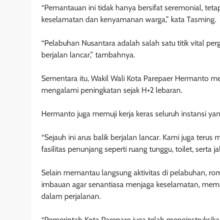
“Pemantauan ini tidak hanya bersifat seremonial, t
keselamatan dan kenyamanan warga,” kata Tasming.
“Pelabuhan Nusantara adalah salah satu titik vital 
berjalan lancar,” tambahnya.
Sementara itu, Wakil Wali Kota Parepaer Hermanto m
mengalami peningkatan sejak H+2 lebaran.
Hermanto juga memuji kerja keras seluruh instansi ya
“Sejauh ini arus balik berjalan lancar. Kami juga te
fasilitas penunjang seperti ruang tunggu, toilet, serta j
Selain memantau langsung aktivitas di pelabuhan,
imbauan agar senantiasa menjaga keselamatan, memat
dalam perjalanan.
“Pemerintah Kota Parepare juga telah menginstruksikan