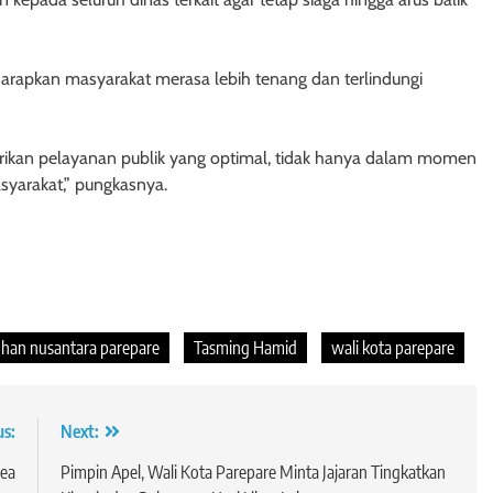
arapkan masyarakat merasa lebih tenang dan terlindungi
ikan pelayanan publik yang optimal, tidak hanya dalam momen
syarakat,” pungkasnya.
han nusantara parepare
Tasming Hamid
wali kota parepare
us:
Next:
rea
Pimpin Apel, Wali Kota Parepare Minta Jajaran Tingkatkan