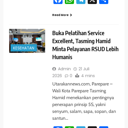
Read More
Buka Pelatihan Service
Excellent, Tasming Hamid
KESEHATAN
Minta Pelayanan RSUD Lebih
Humanis
Admin
21 Juli
2026
0
4 mins
Utarakannews.com, Parepare –
Wali Kota Parepare Tasming
Hamid menekankan pentingnya
penerapan prinsip 5S, yakni
senyum, salam, sapa, sopan, dan
santun…