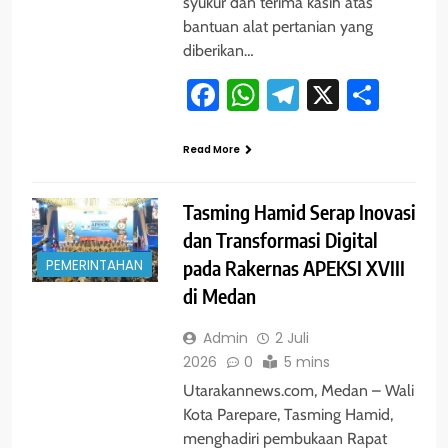
syukur dan terima kasih atas
bantuan alat pertanian yang
diberikan…
Facebook
WhatsApp
Telegram
X
Shar
Read More
Tasming Hamid Serap Inovasi
dan Transformasi Digital
PEMERINTAHAN
pada Rakernas APEKSI XVIII
di Medan
Admin
2 Juli
2026
0
5 mins
Utarakannews.com, Medan – Wali
Kota Parepare, Tasming Hamid,
menghadiri pembukaan Rapat