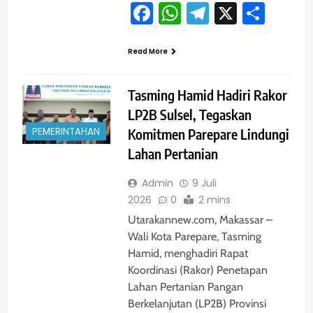
Facebook
WhatsApp
Telegram
X
Shar
Read More
Tasming Hamid Hadiri Rakor
LP2B Sulsel, Tegaskan
PEMERINTAHAN
Komitmen Parepare Lindungi
Lahan Pertanian
Admin
9 Juli
2026
0
2 mins
Utarakannew.com, Makassar –
Wali Kota Parepare, Tasming
Hamid, menghadiri Rapat
Koordinasi (Rakor) Penetapan
Lahan Pertanian Pangan
Berkelanjutan (LP2B) Provinsi