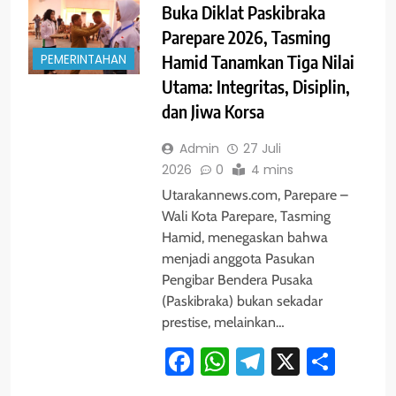
Buka Diklat Paskibraka
Parepare 2026, Tasming
PEMERINTAHAN
Hamid Tanamkan Tiga Nilai
Utama: Integritas, Disiplin,
dan Jiwa Korsa
Admin
27 Juli
2026
0
4 mins
Utarakannews.com, Parepare –
Wali Kota Parepare, Tasming
Hamid, menegaskan bahwa
menjadi anggota Pasukan
Pengibar Bendera Pusaka
(Paskibraka) bukan sekadar
prestise, melainkan…
Facebook
WhatsApp
Telegram
X
Shar