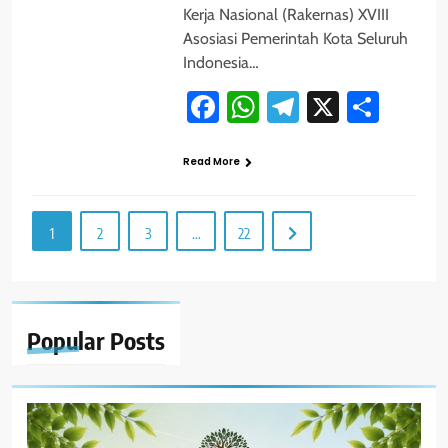
Kerja Nasional (Rakernas) XVIII
Asosiasi Pemerintah Kota Seluruh
Indonesia…
Facebook
WhatsApp
Telegram
X
Shar
Read More
1
2
3
…
22
Popular
Posts