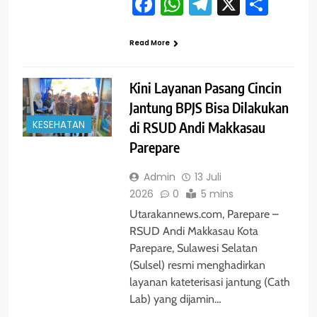
Facebook
WhatsApp
Telegram
X
Shar
Read More
Kini Layanan Pasang Cincin
Jantung BPJS Bisa Dilakukan
KESEHATAN
di RSUD Andi Makkasau
Parepare
Admin
13 Juli
2026
0
5 mins
Utarakannews.com, Parepare –
RSUD Andi Makkasau Kota
Parepare, Sulawesi Selatan
(Sulsel) resmi menghadirkan
layanan kateterisasi jantung (Cath
Lab) yang dijamin…