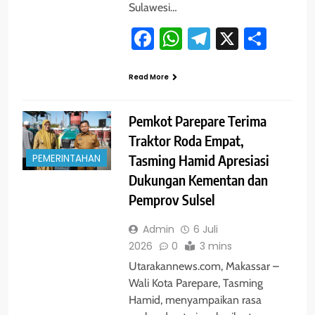
Sulawesi…
Facebook
WhatsApp
Telegram
X
Shar
Read More
Pemkot Parepare Terima
Traktor Roda Empat,
PEMERINTAHAN
Tasming Hamid Apresiasi
Dukungan Kementan dan
Pemprov Sulsel
Admin
6 Juli
2026
0
3 mins
Utarakannews.com, Makassar –
Wali Kota Parepare, Tasming
Hamid, menyampaikan rasa