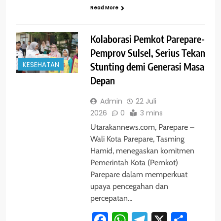
Read More
Kolaborasi Pemkot Parepare-
Pemprov Sulsel, Serius Tekan
KESEHATAN
Stunting demi Generasi Masa
Depan
Admin
22 Juli
2026
0
3 mins
Utarakannews.com, Parepare –
Wali Kota Parepare, Tasming
Hamid, menegaskan komitmen
Pemerintah Kota (Pemkot)
Parepare dalam memperkuat
upaya pencegahan dan
percepatan…
Facebook
WhatsApp
Telegram
X
Shar