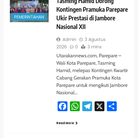
Tasming Hamid Dorong
Kontingen Pramuka Parepare
PEMERINTAHAN
Ukir Prestasi di Jambore
Nasional XII
Admin
3 Agustus
2026
0
3 mins
Utarakannews.com, Parepare –
Wali Kota Parepare, Tasming
Hamid, melepas Kontingen Kwartir
Cabang Gerakan Pramuka Kota
Parepare untuk mengikuti Jambore
Nasional…
Facebook
WhatsApp
Telegram
X
Shar
Read More