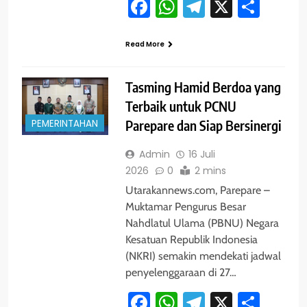
Facebook
WhatsApp
Telegram
X
Shar
Read More
Tasming Hamid Berdoa yang
Terbaik untuk PCNU
PEMERINTAHAN
Parepare dan Siap Bersinergi
Admin
16 Juli
2026
0
2 mins
Utarakannews.com, Parepare –
Muktamar Pengurus Besar
Nahdlatul Ulama (PBNU) Negara
Kesatuan Republik Indonesia
(NKRI) semakin mendekati jadwal
penyelenggaraan di 27…
Facebook
WhatsApp
Telegram
X
Shar