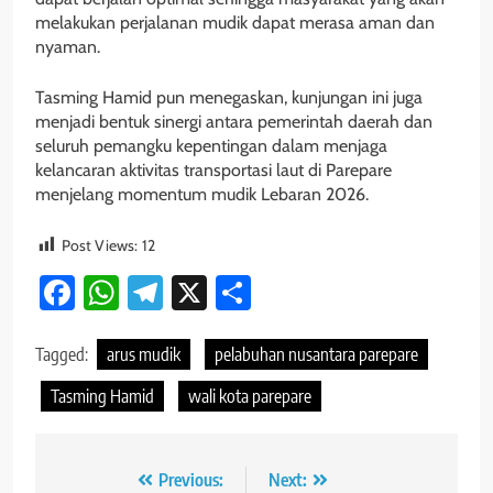
melakukan perjalanan mudik dapat merasa aman dan
nyaman.
Tasming Hamid pun menegaskan, kunjungan ini juga
menjadi bentuk sinergi antara pemerintah daerah dan
seluruh pemangku kepentingan dalam menjaga
kelancaran aktivitas transportasi laut di Parepare
menjelang momentum mudik Lebaran 2026.
Post Views:
12
Facebook
WhatsApp
Telegram
X
Share
Tagged:
arus mudik
pelabuhan nusantara parepare
Tasming Hamid
wali kota parepare
Navigasi
Previous:
Next: