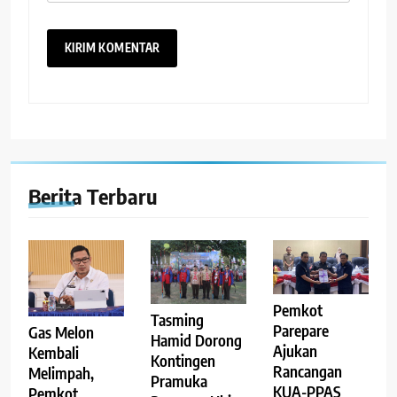
Berita Terbaru
Pemkot
Tasming
Parepare
Gas Melon
Hamid Dorong
Ajukan
Kembali
Kontingen
Rancangan
Melimpah,
Pramuka
KUA-PPAS
Pemkot