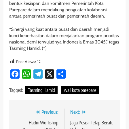
bentuk kesiapan dan komitmen Pemerintah Kota
Parepare dalam mendukung penguatan kolaborasi
antara pemerintah pusat dan pemerintah daerah.
“Sinergi yang kuat antara pusat dan daerah menjadi
kunci keberhasilan dalam menjalankan program prioritas
nasional demi terwujudnya Indonesia Emas 2045,” tegas
Tasming Hamid. (*)
Post Views:
12
Facebook
WhatsApp
Telegram
X
Share
Tagged:
Tasming Hamid
wali kota parepare
Navigasi
Previous:
Next:
pos
Hadiri Workshop
Jaga Pesisir Tetap Bersih,