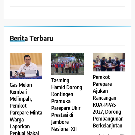
Berita Terbaru
Pemkot
Tasming
Parepare
Gas Melon
Hamid Dorong
Ajukan
Kembali
Kontingen
Rancangan
Melimpah,
Pramuka
KUA-PPAS
Pemkot
Parepare Ukir
2027, Dorong
Parepare Minta
Prestasi di
Pembangunan
Warga
Jambore
Berkelanjutan
Laporkan
Nasional XII
Penjual Nakal