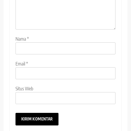
Nama
*
Email
*
Situs Web