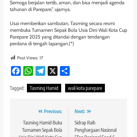
Semoga berjalan tertib, aman, dan bisa menjadi agenda
tahunan di Parepare,” ujarnya.
Usai memberikan sambutan, Tasming secara resmi
membuka Turnamen Sepak Bola Usia Dini Wali Kota Cup
Parepare 2025 yang ditandai dengan tendangan
perdana di tengah lapangan.(*)
Post Views:
17
Facebook
WhatsApp
Telegram
X
Share
Tagged:
Tasming Hamid
wali kota parepare
Navigasi
Previous:
Next:
pos
Tasming Hamid Buka
Sidrap Raih
Turnamen Sepak Bola
Penghargaan Nasional