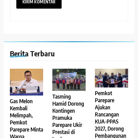
Berita Terbaru
Pemkot
Tasming
Parepare
Gas Melon
Hamid Dorong
Ajukan
Kembali
Kontingen
Rancangan
Melimpah,
Pramuka
KUA-PPAS
Pemkot
Parepare Ukir
2027, Dorong
Parepare Minta
Prestasi di
Pembangunan
Warga