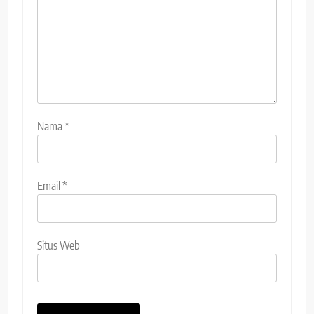
Nama
*
Email
*
Situs Web