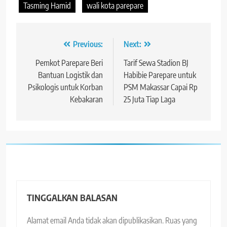
Tasming Hamid
wali kota parepare
Navigasi
Previous:
Next:
pos
Pemkot Parepare Beri
Tarif Sewa Stadion BJ
Bantuan Logistik dan
Habibie Parepare untuk
Psikologis untuk Korban
PSM Makassar Capai Rp
Kebakaran
25 Juta Tiap Laga
TINGGALKAN BALASAN
Alamat email Anda tidak akan dipublikasikan.
Ruas yang