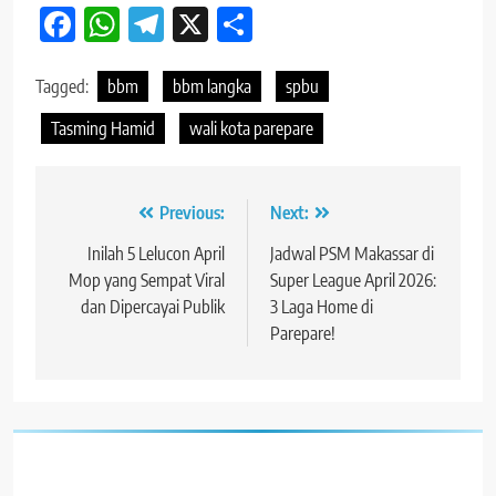
Facebook
WhatsApp
Telegram
X
Share
Tagged:
bbm
bbm langka
spbu
Tasming Hamid
wali kota parepare
Navigasi
Previous:
Next:
pos
Inilah 5 Lelucon April
Jadwal PSM Makassar di
Mop yang Sempat Viral
Super League April 2026:
dan Dipercayai Publik
3 Laga Home di
Parepare!