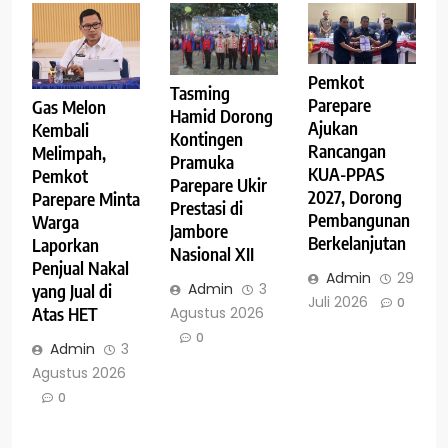
Pemkot
Tasming
Parepare
Gas Melon
Hamid Dorong
Ajukan
Kembali
Kontingen
Rancangan
Melimpah,
Pramuka
KUA-PPAS
Pemkot
Parepare Ukir
2027, Dorong
Parepare Minta
Prestasi di
Pembangunan
Warga
Jambore
Berkelanjutan
Laporkan
Nasional XII
Penjual Nakal
Admin
29
Admin
3
yang Jual di
Juli 2026
0
Agustus 2026
Atas HET
0
Admin
3
Agustus 2026
0