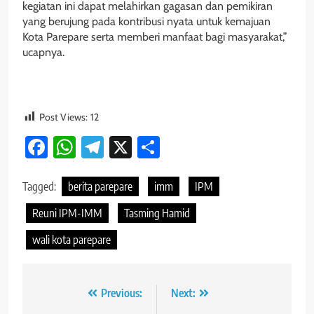
kegiatan ini dapat melahirkan gagasan dan pemikiran
yang berujung pada kontribusi nyata untuk kemajuan
Kota Parepare serta memberi manfaat bagi masyarakat,”
ucapnya.
Post Views:
12
Facebook
WhatsApp
Telegram
X
Share
Tagged:
berita parepare
imm
IPM
Reuni IPM-IMM
Tasming Hamid
wali kota parepare
Navigasi
Previous:
Next: