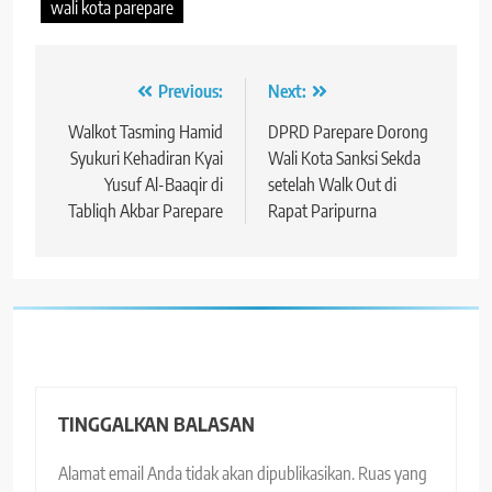
wali kota parepare
Navigasi
Previous:
Next:
pos
Walkot Tasming Hamid
DPRD Parepare Dorong
Syukuri Kehadiran Kyai
Wali Kota Sanksi Sekda
Yusuf Al-Baaqir di
setelah Walk Out di
Tabliqh Akbar Parepare
Rapat Paripurna
TINGGALKAN BALASAN
Alamat email Anda tidak akan dipublikasikan.
Ruas yang