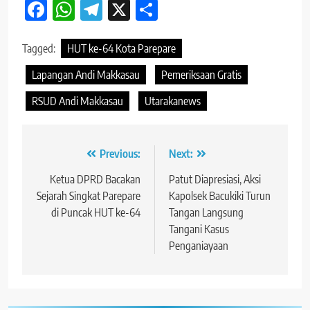
Facebook
WhatsApp
Telegram
X
Share
Tagged:
HUT ke-64 Kota Parepare
Lapangan Andi Makkasau
Pemeriksaan Gratis
RSUD Andi Makkasau
Utarakanews
Navigasi
Previous:
Next:
pos
Ketua DPRD Bacakan
Patut Diapresiasi, Aksi
Sejarah Singkat Parepare
Kapolsek Bacukiki Turun
di Puncak HUT ke-64
Tangan Langsung
Tangani Kasus
Penganiayaan