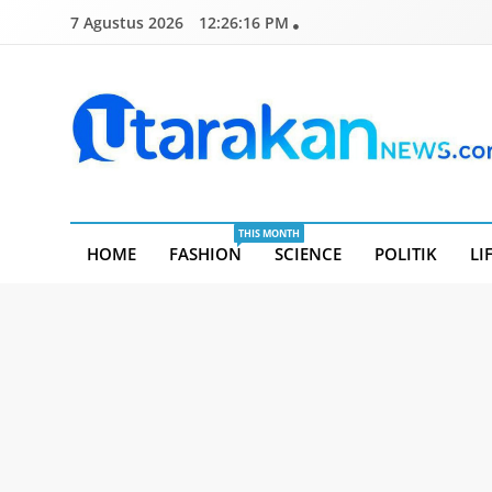
Skip
7 Agustus 2026
12:26:16 PM
to
content
Utarakannews.com
Terkini Dalam Genggaman
THIS MONTH
HOME
FASHION
SCIENCE
POLITIK
LI