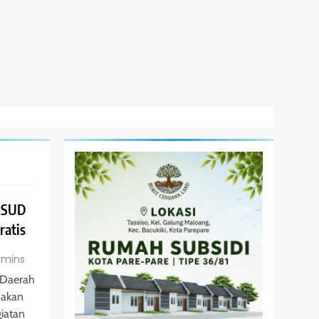
RSUD
ratis
 mins
 Daerah
nakan
iatan