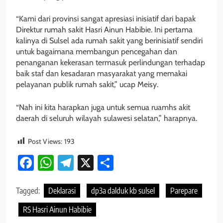
“Kami dari provinsi sangat apresiasi inisiatif dari bapak
Direktur rumah sakit Hasri Ainun Habibie. Ini pertama
kalinya di Sulsel ada rumah sakit yang berinisiatif sendiri
untuk bagaimana membangun pencegahan dan
penanganan kekerasan termasuk perlindungan terhadap
baik staf dan kesadaran masyarakat yang memakai
pelayanan publik rumah sakit,” ucap Meisy.
“Nah ini kita harapkan juga untuk semua ruamhs akit
daerah di seluruh wilayah sulawesi selatan,” harapnya.
Post Views:
193
Facebook
WhatsApp
Telegram
X
Share
Tagged:
Deklarasi
dp3a dalduk kb sulsel
Parepare
RS Hasri Ainun Habibie