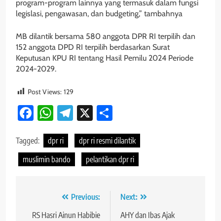
program-program lainnya yang termasuk dalam fungsi
legislasi, pengawasan, dan budgeting,” tambahnya
MB dilantik bersama 580 anggota DPR RI terpilih dan
152 anggota DPD RI terpilih berdasarkan Surat
Keputusan KPU RI tentang Hasil Pemilu 2024 Periode
2024-2029.
Post Views:
129
Facebook
WhatsApp
Telegram
X
Share
Tagged:
dpr ri
dpr ri resmi dilantik
muslimin bando
pelantikan dpr ri
Navigasi
Previous:
Next:
pos
RS Hasri Ainun Habibie
AHY dan Ibas Ajak