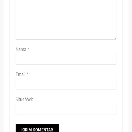
Nama
*
Email
*
Situs Web