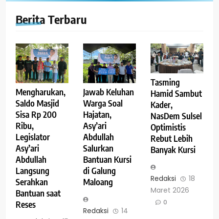
Berita Terbaru
Tasming
Mengharukan,
Jawab Keluhan
Hamid Sambut
Saldo Masjid
Warga Soal
Kader,
Sisa Rp 200
Hajatan,
NasDem Sulsel
Ribu,
Asy’ari
Optimistis
Legislator
Abdullah
Rebut Lebih
Asy’ari
Salurkan
Banyak Kursi
Abdullah
Bantuan Kursi
Langsung
di Galung
Redaksi
18
Serahkan
Maloang
Maret 2026
Bantuan saat
0
Reses
Redaksi
14