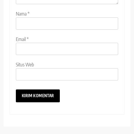
Nama
*
Email
*
Situs Web