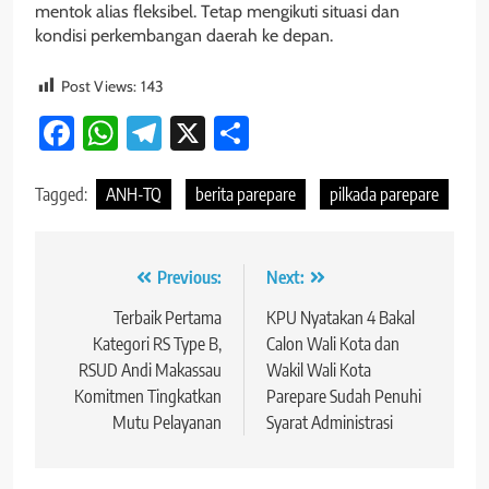
mentok alias fleksibel. Tetap mengikuti situasi dan
kondisi perkembangan daerah ke depan.
Post Views:
143
Facebook
WhatsApp
Telegram
X
Share
Tagged:
ANH-TQ
berita parepare
pilkada parepare
Navigasi
Previous:
Next:
pos
Terbaik Pertama
KPU Nyatakan 4 Bakal
Kategori RS Type B,
Calon Wali Kota dan
RSUD Andi Makassau
Wakil Wali Kota
Komitmen Tingkatkan
Parepare Sudah Penuhi
Mutu Pelayanan
Syarat Administrasi