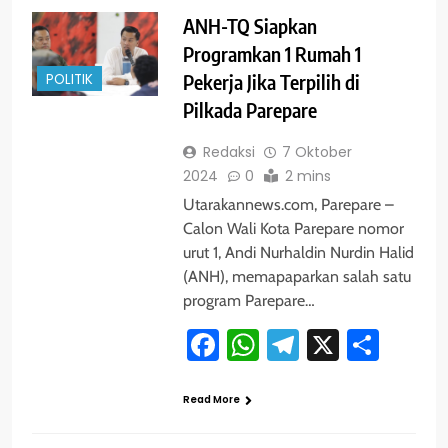
ANH-TQ Siapkan
Programkan 1 Rumah 1
POLITIK
Pekerja Jika Terpilih di
Pilkada Parepare
Redaksi
7 Oktober
2024
0
2 mins
Utarakannews.com, Parepare –
Calon Wali Kota Parepare nomor
urut 1, Andi Nurhaldin Nurdin Halid
(ANH), memapaparkan salah satu
program Parepare…
Facebook
WhatsApp
Telegram
X
Shar
Read More