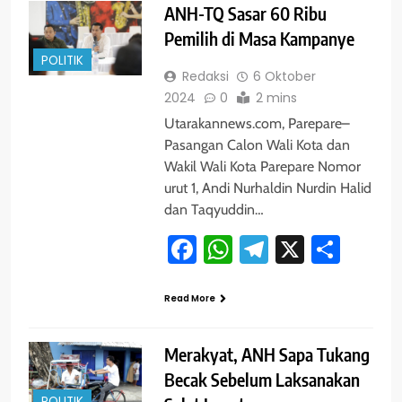
ANH-TQ Sasar 60 Ribu
Pemilih di Masa Kampanye
POLITIK
Redaksi
6 Oktober
2024
0
2 mins
Utarakannews.com, Parepare–
Pasangan Calon Wali Kota dan
Wakil Wali Kota Parepare Nomor
urut 1, Andi Nurhaldin Nurdin Halid
dan Taqyuddin…
Facebook
WhatsApp
Telegram
X
Shar
Read More
Merakyat, ANH Sapa Tukang
Becak Sebelum Laksanakan