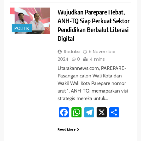
Wujudkan Parepare Hebat,
ANH-TQ Siap Perkuat Sektor
POLITIK
Pendidikan Berbalut Literasi
Digital
Redaksi
9 November
2024
0
4 mins
Utarakannews.com, PAREPARE-
Pasangan calon Wali Kota dan
Wakil Wali Kota Parepare nomor
urut 1, ANH-TQ, memaparkan visi
strategis mereka untuk…
Facebook
WhatsApp
Telegram
X
Shar
Read More