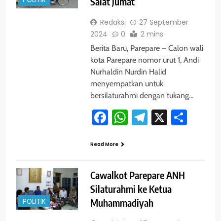
POLITIK
Salat Jumat
Redaksi
27 September
2024
0
2 mins
Berita Baru, Parepare – Calon wali
kota Parepare nomor urut 1, Andi
Nurhaldin Nurdin Halid
menyempatkan untuk
bersilaturahmi dengan tukang…
Facebook
WhatsApp
Telegram
X
Shar
Read More
Cawalkot Parepare ANH
Silaturahmi ke Ketua
POLITIK
Muhammadiyah