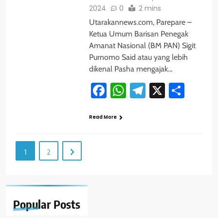
2024
0
2 mins
Utarakannews.com, Parepare –
Ketua Umum Barisan Penegak
Amanat Nasional (BM PAN) Sigit
Purnomo Said atau yang lebih
dikenal Pasha mengajak…
Facebook
WhatsApp
Telegram
X
Shar
Read More
1
2
Popular
Posts