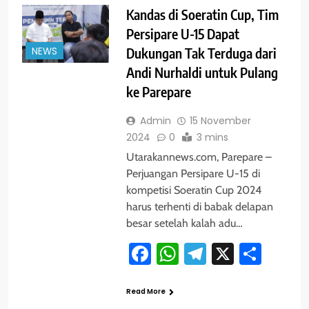
Kandas di Soeratin Cup, Tim
Persipare U-15 Dapat
NEWS
Dukungan Tak Terduga dari
Andi Nurhaldi untuk Pulang
ke Parepare
Admin
15 November
2024
0
3 mins
Utarakannews.com, Parepare –
Perjuangan Persipare U-15 di
kompetisi Soeratin Cup 2024
harus terhenti di babak delapan
besar setelah kalah adu…
Facebook
WhatsApp
Telegram
X
Shar
Read More