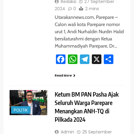
Redaksi
27 September
2024
0
2 mins
Utarakannews.com, Parepare –
Calon wali kota Parepare nomor
urut 1, Andi Nurhaldin Nurdin Halid
bersilaturahmi dengan Ketua
Muhammadiyah Parepare, Dr…
Facebook
WhatsApp
Telegram
X
Shar
Read More
Ketum BM PAN Pasha Ajak
Seluruh Warga Parepare
POLITIK
Menangkan ANH-TQ di
Pilkada 2024
Admin
25 September