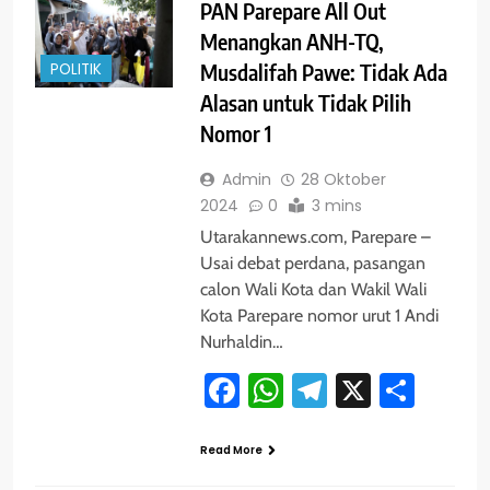
PAN Parepare All Out
Menangkan ANH-TQ,
POLITIK
Musdalifah Pawe: Tidak Ada
Alasan untuk Tidak Pilih
Nomor 1
Admin
28 Oktober
2024
0
3 mins
Utarakannews.com, Parepare –
Usai debat perdana, pasangan
calon Wali Kota dan Wakil Wali
Kota Parepare nomor urut 1 Andi
Nurhaldin…
Facebook
WhatsApp
Telegram
X
Shar
Read More