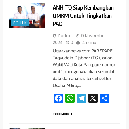
ANH-TQ Siap Kembangkan
UMKM Untuk Tingkatkan
POLITIK
PAD
Redaksi
9 November
2024
0
4 mins
Utarakannews.com,PAREPARE–
Taqyuddin Djabbar (TQ), calon
Wakil Wali Kota Parepare nomor
urut 1, mengungkapkan sejumlah
data dan analisis terkait sektor
Usaha Mikro,…
Facebook
WhatsApp
Telegram
X
Shar
Read More