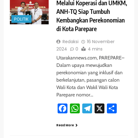
Melalui Koperasi dan UMKM,
ANH-TQ Siap Tumbuh
POLITIK
Kembangkan Perekonomian
di Kota Parepare
Redaksi
16 November
2024
0
4 mins
Utarakannews.com, PAREPARE–
Dalam upaya mewujudkan
perekonomian yang inklusif dan
berkelanjutan, pasangan calon
Wali Kota dan Wakil Wali Kota
Parepare nomor…
Facebook
WhatsApp
Telegram
X
Shar
Read More