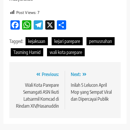
Post Views:
7
Facebook
WhatsApp
Telegram
X
Share
Tagged:
kejaksaan
kejari parepare
pemusnahan
Tasming Hamid
wali kota parepare
Navigasi
Previous:
Next:
pos
Wali Kota Parepare
Inilah 5 Lelucon April
Semangati ASN Ikuti
Mop yang Sempat Viral
Latsarmil Komcad di
dan Dipercayai Publik
Rindam XIV/Hasanuddin