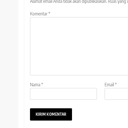
Alamat email Anda tidak akan dipublikasikan.
Ruas yang 
Komentar
*
Nama
*
Email
*