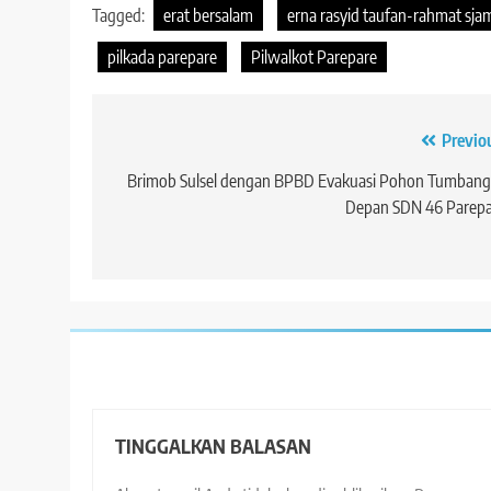
Tagged:
erat bersalam
erna rasyid taufan-rahmat sja
pilkada parepare
Pilwalkot Parepare
Navigasi
Previo
pos
Brimob Sulsel dengan BPBD Evakuasi Pohon Tumbang
Depan SDN 46 Parepa
TINGGALKAN BALASAN