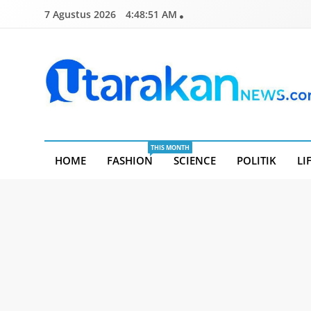
Skip
7 Agustus 2026
4:48:52 AM
to
content
Utarakannews.com
Terkini Dalam Genggaman
THIS MONTH
HOME
FASHION
SCIENCE
POLITIK
LI