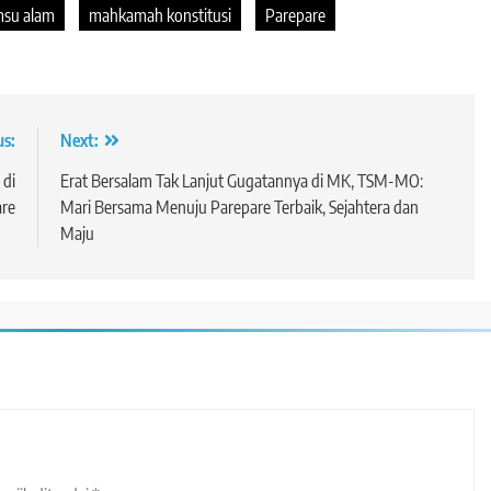
msu alam
mahkamah konstitusi
Parepare
us:
Next:
 di
Erat Bersalam Tak Lanjut Gugatannya di MK, TSM-MO:
re
Mari Bersama Menuju Parepare Terbaik, Sejahtera dan
Maju