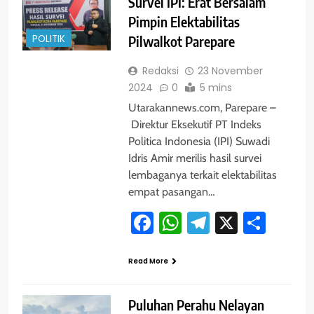
Survei IPI: Erat Bersalam
Pimpin Elektabilitas
POLITIK
Pilwalkot Parepare
Redaksi
23 November
2024
0
5 mins
Utarakannews.com, Parepare –
Direktur Eksekutif PT Indeks
Politica Indonesia (IPI) Suwadi
Idris Amir merilis hasil survei
lembaganya terkait elektabilitas
empat pasangan…
Facebook
WhatsApp
Telegram
X
Shar
Read More
Puluhan Perahu Nelayan