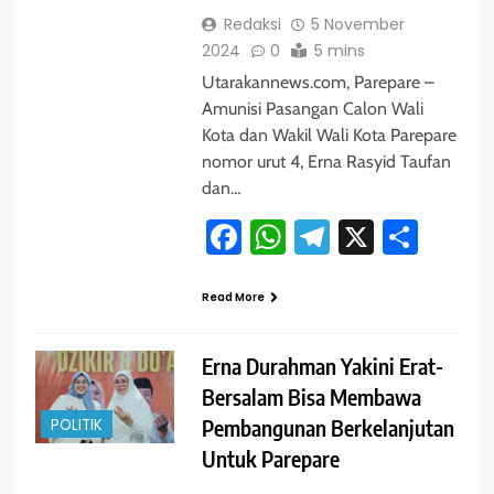
Redaksi
5 November
2024
0
5 mins
Utarakannews.com, Parepare –
Amunisi Pasangan Calon Wali
Kota dan Wakil Wali Kota Parepare
nomor urut 4, Erna Rasyid Taufan
dan…
Facebook
WhatsApp
Telegram
X
Shar
Read More
Erna Durahman Yakini Erat-
Bersalam Bisa Membawa
POLITIK
Pembangunan Berkelanjutan
Untuk Parepare