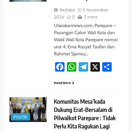
Redaksi
5 November
2024
0
3 mins
Utarakannews.com, Parepare –
Pasangan Calon Wali Kota dan
Wakil Wali Kota Parepare nomor
urut 4, Erna Rasyid Taufan dan
Rahmat Sjamsu…
Facebook
WhatsApp
Telegram
X
Shar
Read More
Komunitas Mesa’kada
Dukung Erat-Bersalam di
POLITIK
Pilwalkot Parepare : Tidak
Perlu Kita Ragukan Lagi