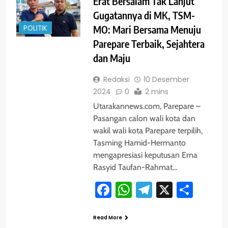
Erat Bersalam Tak Lanjut
Gugatannya di MK, TSM-
POLITIK
MO: Mari Bersama Menuju
Parepare Terbaik, Sejahtera
dan Maju
Redaksi
10 Desember
2024
0
2 mins
Utarakannews.com, Parepare –
Pasangan calon wali kota dan
wakil wali kota Parepare terpilih,
Tasming Hamid-Hermanto
mengapresiasi keputusan Erna
Rasyid Taufan-Rahmat…
Facebook
WhatsApp
Telegram
X
Shar
Read More