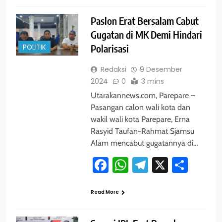
Paslon Erat Bersalam Cabut
Gugatan di MK Demi Hindari
POLITIK
Polarisasi
Redaksi
9 Desember
2024
0
3 mins
Utarakannews.com, Parepare –
Pasangan calon wali kota dan
wakil wali kota Parepare, Erna
Rasyid Taufan-Rahmat Sjamsu
Alam mencabut gugatannya di…
Facebook
WhatsApp
Telegram
X
Shar
Read More