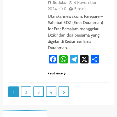
Redaksi
4 November
2024
0
5 mins
Utarakannews.com, Parepare –
Sahabat EDZ (Erna Durahman)
for Erat Bersalam menggelar
Dzikir dan doa bersama yang
digelar di Kediaman Erna
Durahman,…
Facebook
WhatsApp
Telegram
X
Shar
Read More
1
2
3
4