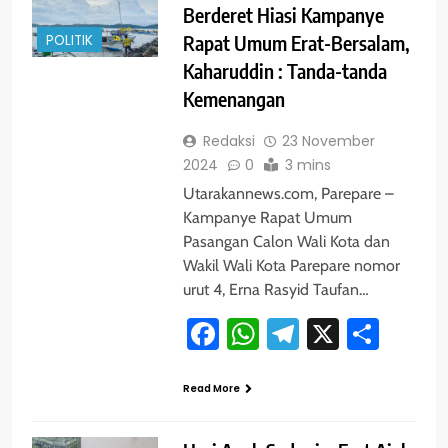
Berderet Hiasi Kampanye
POLITIK
Rapat Umum Erat-Bersalam,
Kaharuddin : Tanda-tanda
Kemenangan
Redaksi
23 November
2024
0
3 mins
Utarakannews.com, Parepare –
Kampanye Rapat Umum
Pasangan Calon Wali Kota dan
Wakil Wali Kota Parepare nomor
urut 4, Erna Rasyid Taufan…
Facebook
WhatsApp
Telegram
X
Shar
Read More