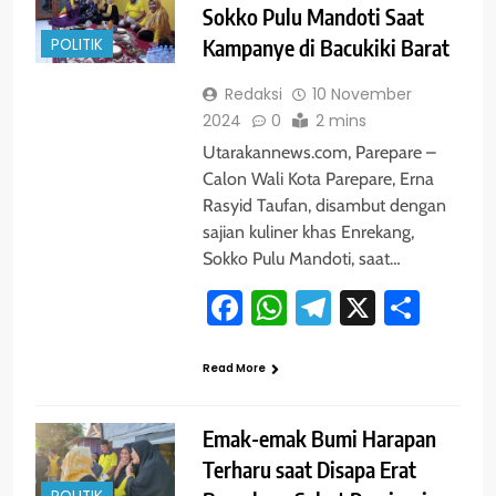
Sokko Pulu Mandoti Saat
POLITIK
Kampanye di Bacukiki Barat
Redaksi
10 November
2024
0
2 mins
Utarakannews.com, Parepare –
Calon Wali Kota Parepare, Erna
Rasyid Taufan, disambut dengan
sajian kuliner khas Enrekang,
Sokko Pulu Mandoti, saat…
Facebook
WhatsApp
Telegram
X
Shar
Read More
Emak-emak Bumi Harapan
Terharu saat Disapa Erat