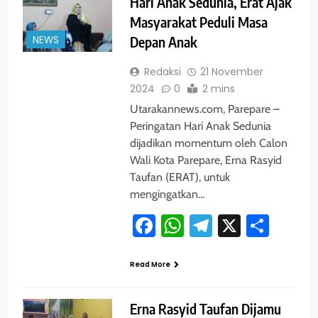
Hari Anak Sedunia, Erat Ajak
Masyarakat Peduli Masa
NEWS
Depan Anak
Redaksi
21 November
2024
0
2 mins
Utarakannews.com, Parepare –
Peringatan Hari Anak Sedunia
dijadikan momentum oleh Calon
Wali Kota Parepare, Erna Rasyid
Taufan (ERAT), untuk
mengingatkan…
Facebook
WhatsApp
Telegram
X
Shar
Read More
Erna Rasyid Taufan Dijamu