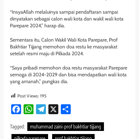
“InsyaAllah melaluinya sampai pendaftaran sampai
dinyatakan sebagai calon wali kota dan wakil wali kota
Parepare 2024,” harap dia.
Sementara itu, Calon Wakil Wali Kota Parepare, Prof
Bakhtiar Tijjang memohon doa restu ke masyarakat
setelah resmi maju di Pilkada 2024.
“Saya pribadi memohon doa restu masyarakat Parepare
semoga di 2024-2029 dan bisa mendapatkan wali kota
yang amanah,” pungkas dia.
Post Views:
195
Facebook
WhatsApp
Telegram
X
Share
Tagged:
muhammad zaini-prof bakhtiar tijjang
pilkada parepare
prof bakhtiar tijjang