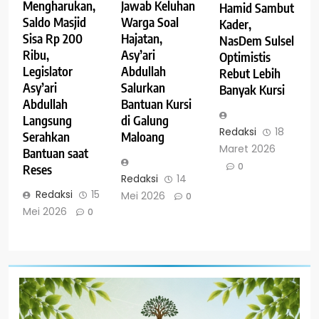
Mengharukan,
Jawab Keluhan
Hamid Sambut
Saldo Masjid
Warga Soal
Kader,
Sisa Rp 200
Hajatan,
NasDem Sulsel
Ribu,
Asy’ari
Optimistis
Legislator
Abdullah
Rebut Lebih
Asy’ari
Salurkan
Banyak Kursi
Abdullah
Bantuan Kursi
Langsung
di Galung
Redaksi
18
Serahkan
Maloang
Maret 2026
Bantuan saat
0
Reses
Redaksi
14
Redaksi
15
Mei 2026
0
Mei 2026
0