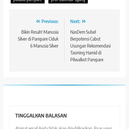
Navigasi
Previous:
Next:
pos
Bikin Resah! Manusia
NasDem Sulsel
Silver di Parepare Ciduk
Berpotensi Cabut
6 Manusia Silver
Usungan Rekomendasi
Tasming Hamid di
Pilwalkot Parepare
TINGGALKAN BALASAN
Alamat email Anda tidak akan dipublikasikan.
Ruas yang