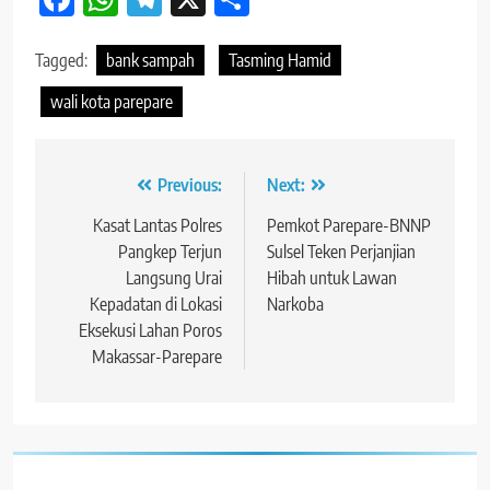
Tagged:
bank sampah
Tasming Hamid
wali kota parepare
Navigasi
Previous:
Next:
pos
Kasat Lantas Polres
Pemkot Parepare-BNNP
Pangkep Terjun
Sulsel Teken Perjanjian
Langsung Urai
Hibah untuk Lawan
Kepadatan di Lokasi
Narkoba
Eksekusi Lahan Poros
Makassar-Parepare