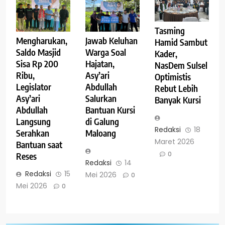
Tasming
Mengharukan,
Jawab Keluhan
Hamid Sambut
Saldo Masjid
Warga Soal
Kader,
Sisa Rp 200
Hajatan,
NasDem Sulsel
Ribu,
Asy’ari
Optimistis
Legislator
Abdullah
Rebut Lebih
Asy’ari
Salurkan
Banyak Kursi
Abdullah
Bantuan Kursi
Langsung
di Galung
Redaksi
18
Serahkan
Maloang
Maret 2026
Bantuan saat
0
Reses
Redaksi
14
Redaksi
15
Mei 2026
0
Mei 2026
0