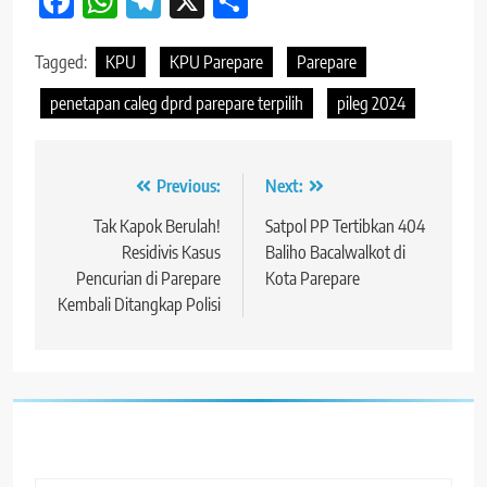
Facebook
WhatsApp
Telegram
X
Share
Tagged:
KPU
KPU Parepare
Parepare
penetapan caleg dprd parepare terpilih
pileg 2024
Navigasi
Previous:
Next:
pos
Tak Kapok Berulah!
Satpol PP Tertibkan 404
Residivis Kasus
Baliho Bacalwalkot di
Pencurian di Parepare
Kota Parepare
Kembali Ditangkap Polisi