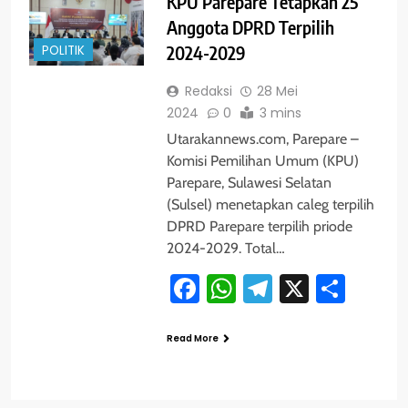
KPU Parepare Tetapkan 25
Anggota DPRD Terpilih
POLITIK
2024-2029
Redaksi
28 Mei
2024
0
3 mins
Utarakannews.com, Parepare –
Komisi Pemilihan Umum (KPU)
Parepare, Sulawesi Selatan
(Sulsel) menetapkan caleg terpilih
DPRD Parepare terpilih priode
2024-2029. Total…
Facebook
WhatsApp
Telegram
X
Shar
Read More