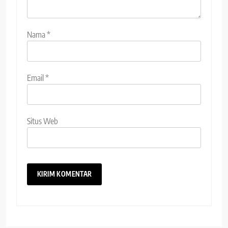
Nama
*
Email
*
Situs Web