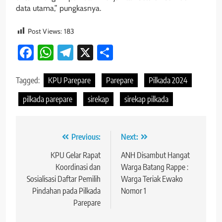
data utama,” pungkasnya.
Post Views:
183
Facebook
WhatsApp
Telegram
X
Share
Tagged:
KPU Parepare
Parepare
Pilkada 2024
pilkada parepare
sirekap
sirekap pilkada
Navigasi
Previous:
Next:
pos
KPU Gelar Rapat
ANH Disambut Hangat
Koordinasi dan
Warga Batang Rappe :
Sosialisasi Daftar Pemilih
Warga Teriak Ewako
Pindahan pada Pilkada
Nomor 1
Parepare