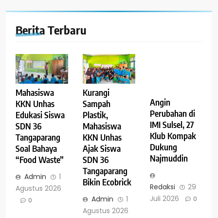
Berita Terbaru
Mahasiswa
Kurangi
Angin
KKN Unhas
Sampah
Perubahan di
Edukasi Siswa
Plastik,
IMI Sulsel, 27
SDN 36
Mahasiswa
Klub Kompak
Tangaparang
KKN Unhas
Dukung
Soal Bahaya
Ajak Siswa
Najmuddin
“Food Waste”
SDN 36
Tangaparang
Admin
1
Bikin Ecobrick
Redaksi
29
Agustus 2026
Juli 2026
Admin
1
0
0
Agustus 2026