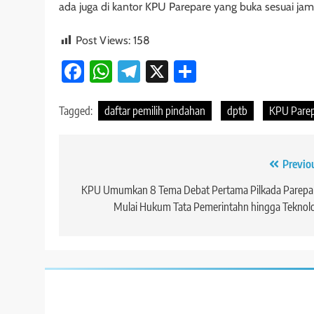
ada juga di kantor KPU Parepare yang buka sesuai ja
Post Views:
158
Facebook
WhatsApp
Telegram
X
Share
Tagged:
daftar pemilih pindahan
dptb
KPU Pare
Navigasi
Previo
pos
KPU Umumkan 8 Tema Debat Pertama Pilkada Parepar
Mulai Hukum Tata Pemerintahn hingga Teknol