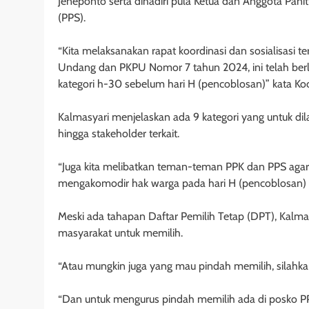
Jeneponto serta dihadiri pula Ketua dan Anggota Pan
(PPS).
“Kita melaksanakan rapat koordinasi dan sosialisasi 
Undang dan PKPU Nomor 7 tahun 2024, ini telah berl
kategori h-30 sebelum hari H (pencoblosan)” kata Ko
Kalmasyari menjelaskan ada 9 kategori yang untuk d
hingga stakeholder terkait.
“Juga kita melibatkan teman-teman PPK dan PPS agar i
mengakomodir hak warga pada hari H (pencoblosan) u
Meski ada tahapan Daftar Pemilih Tetap (DPT), Kalm
masyarakat untuk memilih.
“Atau mungkin juga yang mau pindah memilih, silahk
“Dan untuk mengurus pindah memilih ada di posko PPS