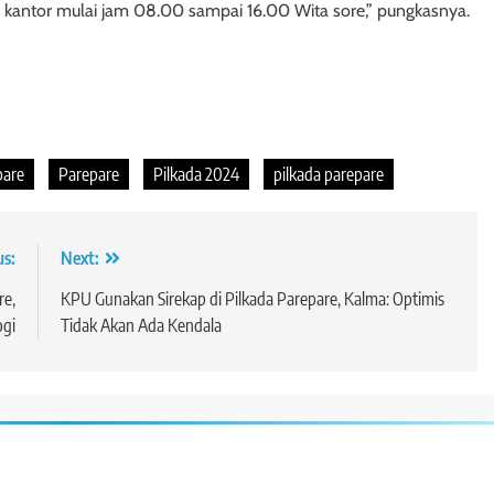
m kantor mulai jam 08.00 sampai 16.00 Wita sore,” pungkasnya.
pare
Parepare
Pilkada 2024
pilkada parepare
us:
Next:
e,
KPU Gunakan Sirekap di Pilkada Parepare, Kalma: Optimis
ogi
Tidak Akan Ada Kendala