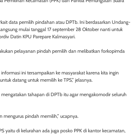
itia Pemilihan Kecamatan (PPK) dan Panitia Pemungutan Suara
terkait data pemilih pindahan atau DPTb. Ini berdasarkan Undang-
angsung mulai tanggal 17 september 28 Oktober nanti untuk
ordiv Datin KPU Parepare Kalmasyari.
ilakukan pelayanan pindah pemilih dan melibatkan forkopimda
nformasi ini tersampaikan ke masyarakat karena kita ingin
ntuk datang untuk memilih ke TPS,” jelasnya.
a mengatakan tahapan di DPTb itu agar mengakomodir seluruh
an mengurus pindah memilih,” ucapnya.
 yaitu di kelurahan ada juga posko PPK di kantor kecamatan,