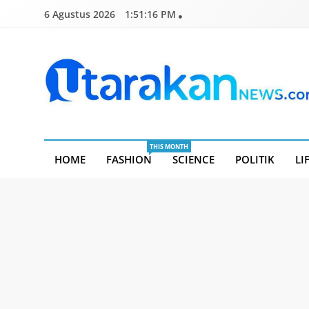
Skip
6 Agustus 2026
1:51:18 PM
to
content
Utarakannews.com
Terkini Dalam Genggaman
THIS MONTH
HOME
FASHION
SCIENCE
POLITIK
LI