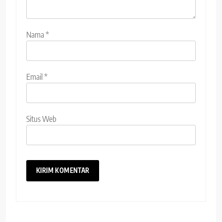
Nama
*
Email
*
Situs Web