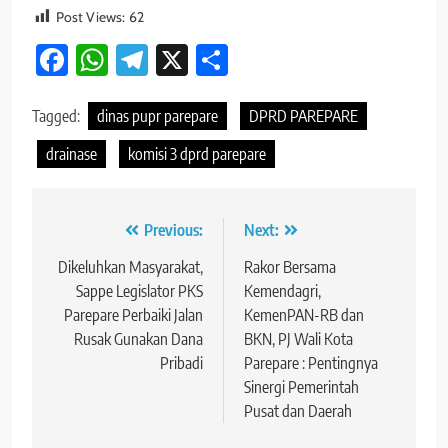
Post Views:
62
Facebook
WhatsApp
Telegram
X
Share
Tagged:
dinas pupr parepare
DPRD PAREPARE
drainase
komisi 3 dprd parepare
Navigasi
Previous:
Next:
pos
Dikeluhkan Masyarakat,
Rakor Bersama
Sappe Legislator PKS
Kemendagri,
Parepare Perbaiki Jalan
KemenPAN-RB dan
Rusak Gunakan Dana
BKN, PJ Wali Kota
Pribadi
Parepare : Pentingnya
Sinergi Pemerintah
Pusat dan Daerah