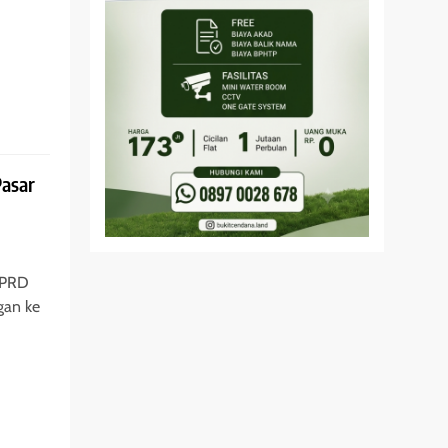
Pasar
DPRD
gan ke