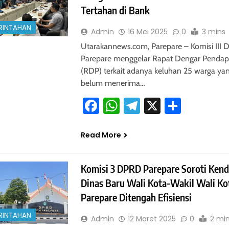
Tertahan di Bank
RINTAHAN
Admin
16 Mei 2025
0
3 mins
Utarakannews.com, Parepare – Komisi III
Parepare menggelar Rapat Dengar Pendap
(RDP) terkait adanya keluhan 25 warga ya
belum menerima…
Facebook
WhatsApp
Telegram
X
Share
Read More
Komisi 3 DPRD Parepare Soroti Ken
Dinas Baru Wali Kota-Wakil Wali Ko
Parepare Ditengah Efisiensi
RINTAHAN
Admin
12 Maret 2025
0
2 mi