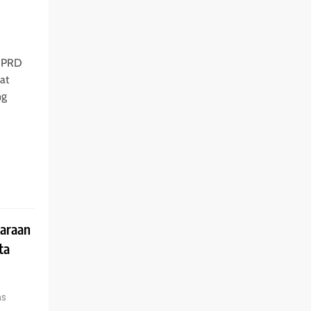
 DPRD
at
ng
daraan
ta
ns