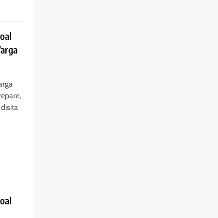
oal
Warga
s
arga
epare,
disita
oal