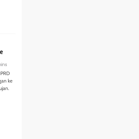
se
ins
 DPRD
gan ke
ujan.