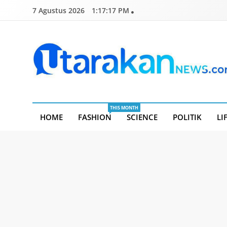
Skip
7 Agustus 2026
1:17:18 PM
to
content
Utarakannews.com
Terkini Dalam Genggaman
THIS MONTH
HOME
FASHION
SCIENCE
POLITIK
LI