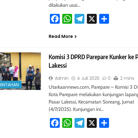
dilakukan usai…
Facebook
WhatsApp
Telegram
X
Share
Read More
Komisi 3 DPRD Parepare Kunker ke 
Lakessi
Admin
4 Juli 2025
0
2 mins
RINTAHAN
Utarkaannews.com, Parepare – Komisi 3 
Kota Parepare melakukan kunjungan lapan
Pasar Lakessi, Kecamatan Soreang, Jumat
(4/7/2025). Kunjungan ini…
Facebook
WhatsApp
Telegram
X
Share