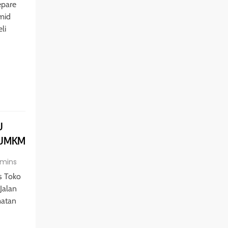
epare
mid
li
U
t UMKM
 mins
s Toko
Jalan
matan