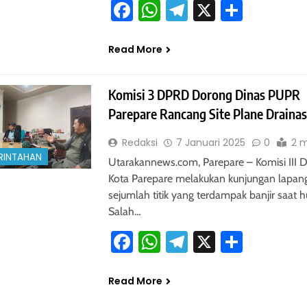
Facebook
WhatsApp
Telegram
X
Share
Read More
Komisi 3 DPRD Dorong Dinas PUPR
Parepare Rancang Site Plane Draina
Redaksi
7 Januari 2025
0
2 m
RINTAHAN
Utarakannews.com, Parepare – Komisi III
Kota Parepare melakukan kunjungan lapan
sejumlah titik yang terdampak banjir saat h
Salah…
Facebook
WhatsApp
Telegram
X
Share
Read More