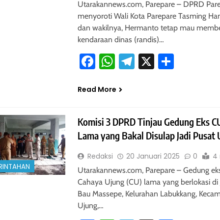
Utarakannews.com, Parepare – DPRD Par
menyoroti Wali Kota Parepare Tasming Ha
dan wakilnya, Hermanto tetap mau membe
kendaraan dinas (randis)…
Facebook
WhatsApp
Telegram
X
Share
Read More
Komisi 3 DPRD Tinjau Gedung Eks C
Lama yang Bakal Disulap Jadi Pusa
Redaksi
20 Januari 2025
0
4
RINTAHAN
Utarakannews.com, Parepare – Gedung ek
Cahaya Ujung (CU) lama yang berlokasi di 
Bau Massepe, Kelurahan Labukkang, Keca
Ujung,…