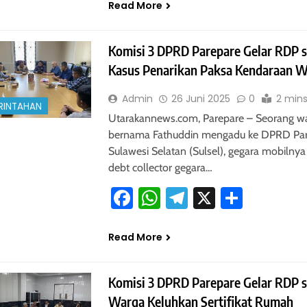
Read More
Komisi 3 DPRD Parepare Gelar RDP s
Kasus Penarikan Paksa Kendaraan 
Admin
26 Juni 2025
0
2 min
RINTAHAN
Utarakannews.com, Parepare – Seorang w
bernama Fathuddin mengadu ke DPRD Par
Sulawesi Selatan (Sulsel), gegara mobilnya 
debt collector gegara…
Facebook
WhatsApp
Telegram
X
Share
Read More
Komisi 3 DPRD Parepare Gelar RDP s
Warga Keluhkan Sertifikat Rumah