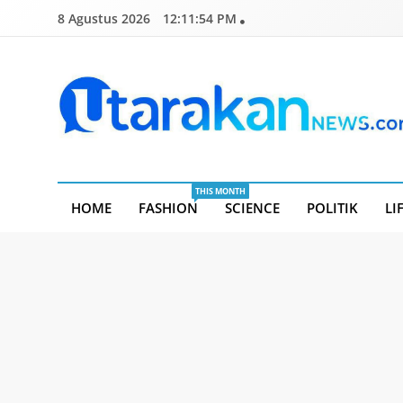
Skip
8 Agustus 2026
12:11:55 PM
to
content
Utarakannews.com
Terkini Dalam Genggaman
THIS MONTH
HOME
FASHION
SCIENCE
POLITIK
LI