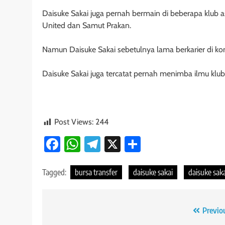
Daisuke Sakai juga pernah bermain di beberapa klub 
United dan Samut Prakan.
Namun Daisuke Sakai sebetulnya lama berkarier di ko
Daisuke Sakai juga tercatat pernah menimba ilmu klu
Post Views:
244
Facebook
WhatsApp
Telegram
X
Share
Tagged:
bursa transfer
daisuke sakai
daisuke sak
Navigasi
Previo