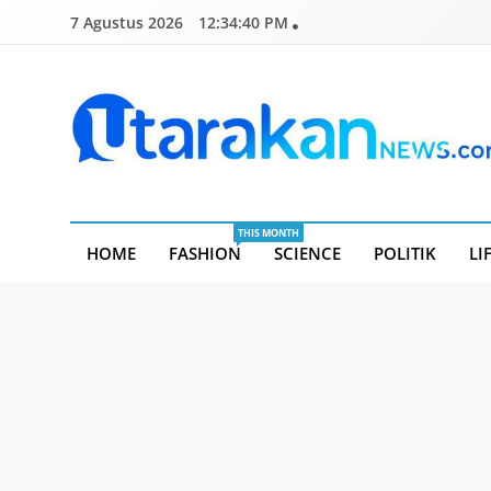
Skip
7 Agustus 2026
12:34:41 PM
to
content
Utarakannews.com
Terkini Dalam Genggaman
THIS MONTH
HOME
FASHION
SCIENCE
POLITIK
LI