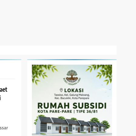
aet
i
ssar