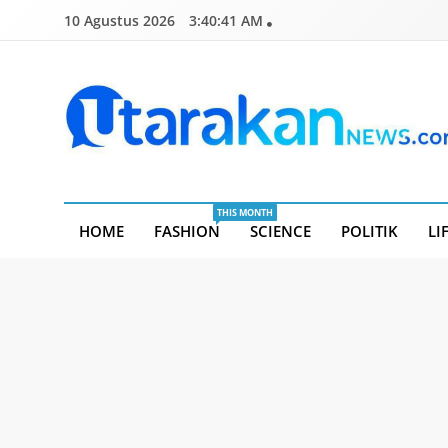
Skip
10 Agustus 2026
3:40:42 AM
to
content
Utarakannews.com
Terkini Dalam Genggaman
THIS MONTH
HOME
FASHION
SCIENCE
POLITIK
LI