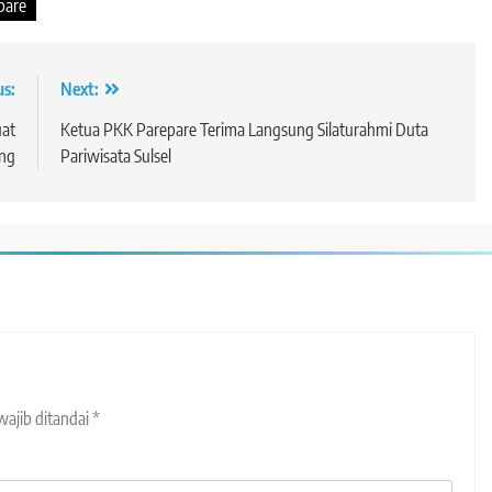
pare
us:
Next:
uat
Ketua PKK Parepare Terima Langsung Silaturahmi Duta
ing
Pariwisata Sulsel
wajib ditandai
*