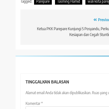
Tagged:
Parepare
Tasming Hamid
wali kota pare
Navigasi
Previo
pos
Ketua PKK Parepare Kunjungi 5 Posyandu, Perk
Kesiapan dan Cegah Stunt
TINGGALKAN BALASAN
Alamat email Anda tidak akan dipublikasikan.
Ruas yang 
Komentar
*