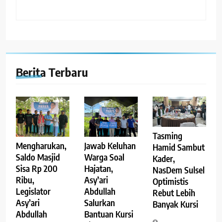
Berita Terbaru
Tasming
Mengharukan,
Jawab Keluhan
Hamid Sambut
Saldo Masjid
Warga Soal
Kader,
Sisa Rp 200
Hajatan,
NasDem Sulsel
Ribu,
Asy’ari
Optimistis
Legislator
Abdullah
Rebut Lebih
Asy’ari
Salurkan
Banyak Kursi
Abdullah
Bantuan Kursi