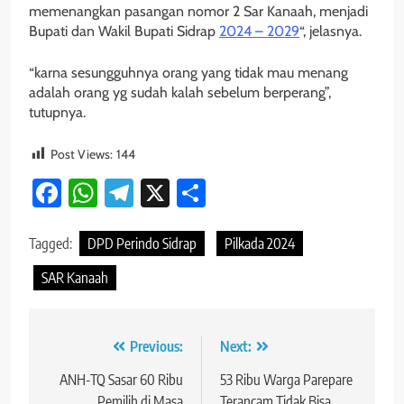
memenangkan pasangan nomor 2 Sar Kanaah, menjadi
Bupati dan Wakil Bupati Sidrap
2024 – 2029
“, jelasnya.
“karna sesungguhnya orang yang tidak mau menang
adalah orang yg sudah kalah sebelum berperang”,
tutupnya.
Post Views:
144
Facebook
WhatsApp
Telegram
X
Share
Tagged:
DPD Perindo Sidrap
Pilkada 2024
SAR Kanaah
Navigasi
Previous:
Next:
pos
ANH-TQ Sasar 60 Ribu
53 Ribu Warga Parepare
Pemilih di Masa
Terancam Tidak Bisa