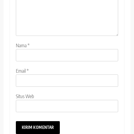
Nama
*
Email
*
Situs Web