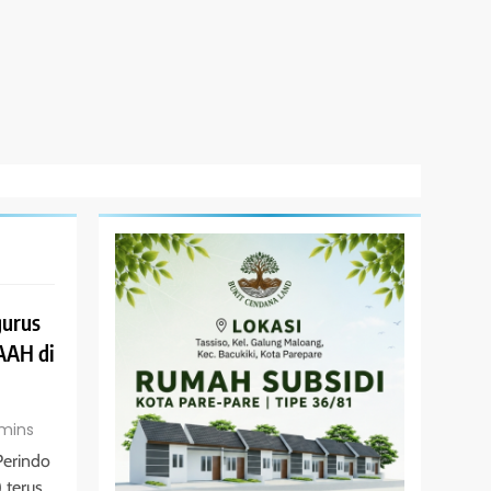
gurus
AAH di
 mins
Perindo
 terus