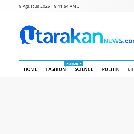
Skip
8 Agustus 2026
8:11:55 AM
to
content
Utarakannews.com
Terkini Dalam Genggaman
THIS MONTH
HOME
FASHION
SCIENCE
POLITIK
LI