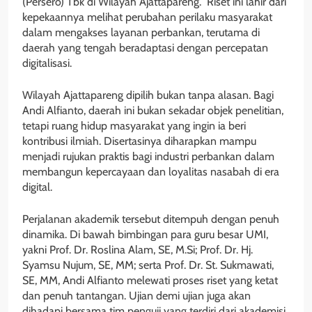
(Persero) Tbk di Wilayah Ajattapareng.” Riset ini lahir dari
kepekaannya melihat perubahan perilaku masyarakat
dalam mengakses layanan perbankan, terutama di
daerah yang tengah beradaptasi dengan percepatan
digitalisasi.
Wilayah Ajattapareng dipilih bukan tanpa alasan. Bagi
Andi Alfianto, daerah ini bukan sekadar objek penelitian,
tetapi ruang hidup masyarakat yang ingin ia beri
kontribusi ilmiah. Disertasinya diharapkan mampu
menjadi rujukan praktis bagi industri perbankan dalam
membangun kepercayaan dan loyalitas nasabah di era
digital.
Perjalanan akademik tersebut ditempuh dengan penuh
dinamika. Di bawah bimbingan para guru besar UMI,
yakni Prof. Dr. Roslina Alam, SE, M.Si; Prof. Dr. Hj.
Syamsu Nujum, SE, MM; serta Prof. Dr. St. Sukmawati,
SE, MM, Andi Alfianto melewati proses riset yang ketat
dan penuh tantangan. Ujian demi ujian juga akan
dihadapi bersama tim penguji yang terdiri dari akademisi