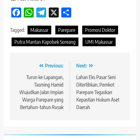
Facebook
WhatsApp
Telegram
X
Share
Tagged:
Makassar
Parepare
Promosi Doktor
Putra Mantan Kapolsek Soreang
UMI Makassar
Navigasi
Previous:
Next:
pos
Turun ke Lapangan,
Lahan Eks Pasar Seni
Tasming Hamid
Ditertibkan, Pemkot
Wujudkan Jalan Impian
Parepare Tegaskan
Warga Parepare yang
Kepastian Hukum Aset
Bertahun-tahun Rusak
Daerah