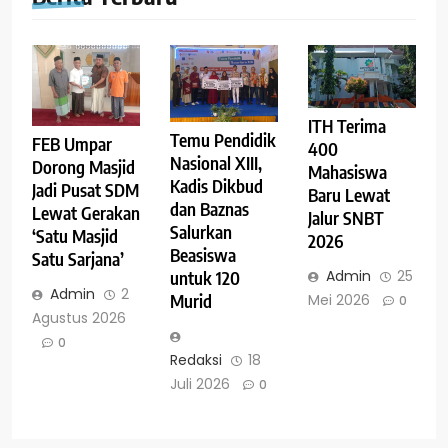
ITH Terima
Temu Pendidik
FEB Umpar
400
Nasional XIII,
Dorong Masjid
Mahasiswa
Kadis Dikbud
Jadi Pusat SDM
Baru Lewat
dan Baznas
Lewat Gerakan
Jalur SNBT
Salurkan
‘Satu Masjid
2026
Beasiswa
Satu Sarjana’
Admin
25
untuk 120
Admin
2
Murid
Mei 2026
0
Agustus 2026
0
Redaksi
18
Juli 2026
0