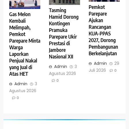
Pemkot
Tasming
Parepare
Gas Melon
Hamid Dorong
Ajukan
Kembali
Kontingen
Rancangan
Melimpah,
Pramuka
KUA-PPAS
Pemkot
Parepare Ukir
2027, Dorong
Parepare Minta
Prestasi di
Pembangunan
Warga
Jambore
Berkelanjutan
Laporkan
Nasional XII
Penjual Nakal
Admin
29
Admin
3
yang Jual di
Juli 2026
0
Agustus 2026
Atas HET
0
Admin
3
Agustus 2026
0