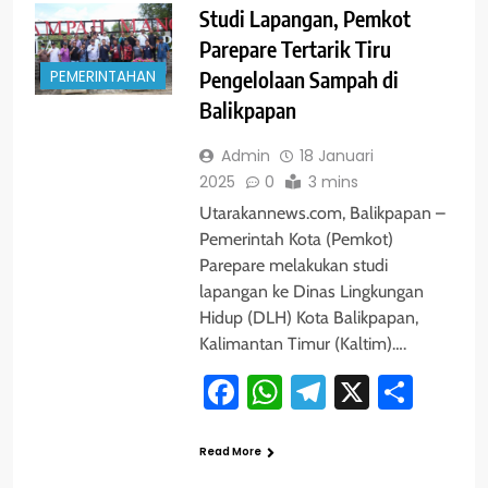
Studi Lapangan, Pemkot
Parepare Tertarik Tiru
PEMERINTAHAN
Pengelolaan Sampah di
Balikpapan
Admin
18 Januari
2025
0
3 mins
Utarakannews.com, Balikpapan –
Pemerintah Kota (Pemkot)
Parepare melakukan studi
lapangan ke Dinas Lingkungan
Hidup (DLH) Kota Balikpapan,
Kalimantan Timur (Kaltim)….
Facebook
WhatsApp
Telegram
X
Shar
Read More