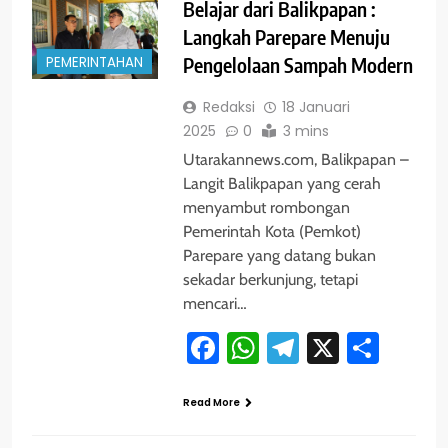
Belajar dari Balikpapan :
Langkah Parepare Menuju
PEMERINTAHAN
Pengelolaan Sampah Modern
Redaksi
18 Januari
2025
0
3 mins
Utarakannews.com, Balikpapan –
Langit Balikpapan yang cerah
menyambut rombongan
Pemerintah Kota (Pemkot)
Parepare yang datang bukan
sekadar berkunjung, tetapi
mencari…
Facebook
WhatsApp
Telegram
X
Shar
Read More